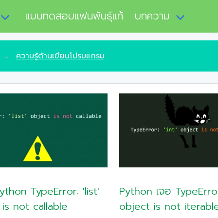
แบบทดสอบแฟนพันธุ์แท้
บทความ
ความรู้ด้านเขียนโปรมแกรม
thon TypeError: 'list'
Python เจอ TypeError:
is not callable
object is not iterabl