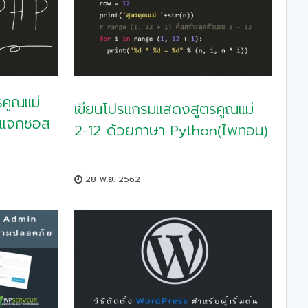
คูณแม่
เขียนโปรแกรมแสดงสูตรคูณแม่
 แจกซอส
2-12 ด้วยภาษา Python(ไพทอน)
28 พ.ย. 2562