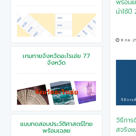
พร้อมแ
น่าใช้ปี
8 ก.ย. 
เกมทายจังหวัดอะไรเอ่ย 77
จังหวัด
วิธีกา
แบบทดสอบประวัติศาสตร์ไทย
สจริงแ
พร้อมเฉลย