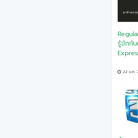
Regula
รู้จักกั
Express
22 ม.ค.