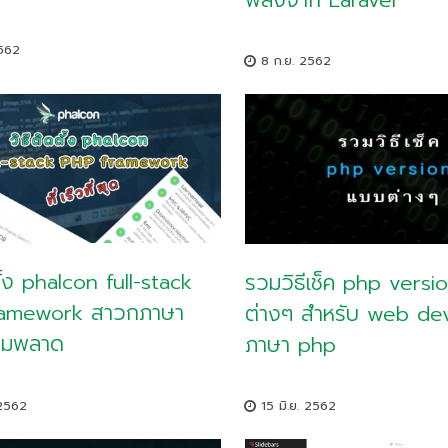
2562
8 ก.ย. 2562
ตั้ง phalcon full-stack
รวมวิธีเช็ค php versi
ramework สาวกภาษา
ต่างๆ สำหรับ web de
ามพลาด
ภาษา php
 2562
15 มิ.ย. 2562