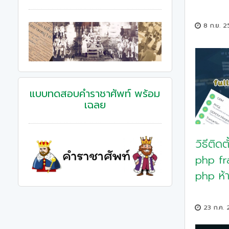
8 ก.ย. 
แบบทดสอบคําราชาศัพท์ พร้อม
เฉลย
วิธีติด
php f
php ห้
23 ก.ค.