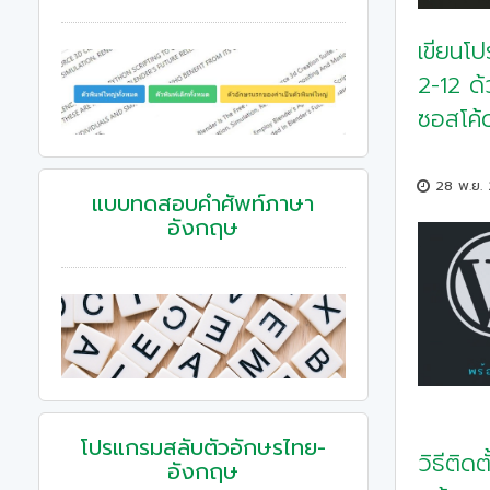
เขียนโ
2-12 ด
ซอสโค้
28 พ.ย.
แบบทดสอบคําศัพท์ภาษา
อังกฤษ
โปรแกรมสลับตัวอักษรไทย-
วิธีติด
อังกฤษ