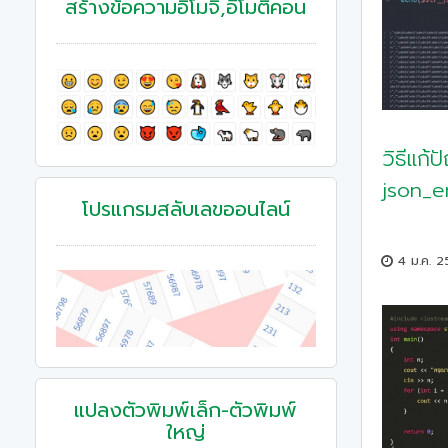
สร้างข้อความอิโมจิ,อีโมติคอน
วิธีแก้
json_e
โปรแกรมสลับเลขออนไลน์
4 ม.ค. 2
แปลงตัวพิมพ์เล็ก-ตัวพิมพ์
ใหญ่