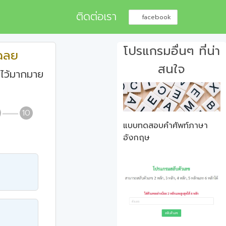
ติดต่อเรา
facebook
โปรแกรมอื่นๆ ที่น่า
ฉลย
สนใจ
ไว้มากมาย
10
แบบทดสอบคําศัพท์ภาษา
อังกฤษ