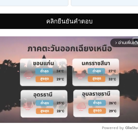
คลิกยืนยันคำตอบ
อ่านเพิ่มเต
arrow_forward_ios
Powered by 
GliaStu