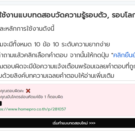
Mute
ารใช้งานแบบทดสอบวัดความรู้รอบตัว, รอบโล
ละหลักการใช้งานดังนี้
มจะมีทั้งหมด 10 ข้อ 10 ระดับความยากง่าย
คำถามแล้วคลิกเลือกคำตอบ จากนั้นให้กดปุ่ม "
คลิกยืน
ุณตอบผิดจะมีข้อความแจ้งเตือนพร้อมเฉลยคำตอบที่ถูก
มด้วยลิงค์บทความเฉลยคำตอบให้อ่านเพิ่มเติม