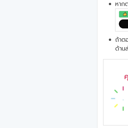
หากตอ
ถ้าตอ
ด้านล