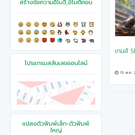
สร้างข้อความอิโมจิ,อีโมติคอน
เกมส์ 
โปรแกรมสลับเลขออนไลน์
15 พ.ค.
แปลงตัวพิมพ์เล็ก-ตัวพิมพ์
ใหญ่