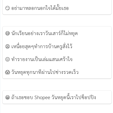
😏 อย่ามาหลอกนอกใจได้มั้ยเธอ
😅 นักเรียนอย่างเราวันเสาร์ก็ไม่หยุด
😩 เหนื่อยสุดๆทำการบ้านครูสั่งไว้
😖 ทำรายงานเป็นเล่มแสนเศร้าใจ
😱 วันหยุดทุกนาทีผ่านไปช่างรวดเร็ว
😁 ถ้าเธอชอบ Shopee วันหยุดนี้เราไปช็อปปิง