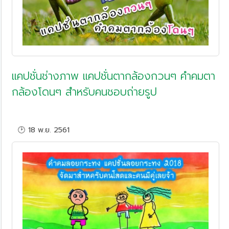
แคปชั่นช่างภาพ แคปชั่นตากล้องกวนๆ คำคมตา
กล้องโดนๆ สำหรับคนชอบถ่ายรูป
🕑 18 พ.ย. 2561