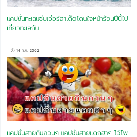
แคปชั่นทะเลแซ่บเว่อร์ฮาเด็ดโดนใจหน้าร้อนปีนี้ไป
เที่ยวทะเลกัน
🕑 14 ก.ค. 2562
แคปชั่นสายกินกวนๆ แคปชั่นสายแดกฮาๆ ไว้โพ