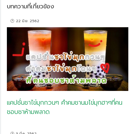
บทความที่เกี่ยวข้อง
🕑 22 มิ.ย. 2562
แคปชั่นชาไข่มุกกวนๆ คำคมชานมไข่มุกฮาๆที่คน
ชอบชาห้ามพลาด
🕑 3 มี.ค. 2562