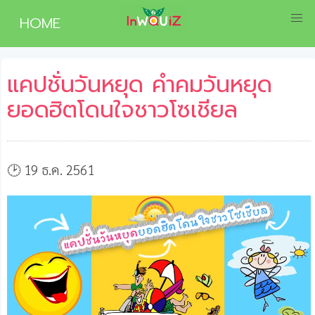
HOME
แคปชั่นวันหยุด คำคมวันหยุด
ยอดฮิตโดนใจชาวโซเชียล
🕑 19 ธ.ค. 2561