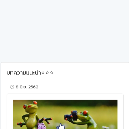
⭐
⭐
⭐
บทความแนะนำ
🕑 8 มิ.ย. 2562