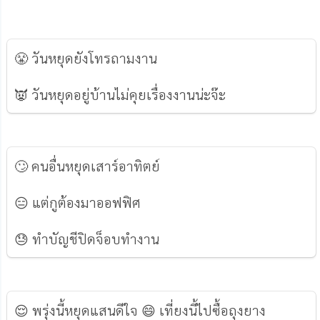
😤 วันหยุดยังโทรถามงาน
👿 วันหยุดอยู่บ้านไม่คุยเรื่องงานน่ะจ๊ะ
🙄 คนอื่นหยุดเสาร์อาทิตย์
😑 แต่กูต้องมาออฟฟิศ
😓 ทำบัญชีปิดจ็อบทำงาน
😌 พรุ่งนี้หยุดแสนดีใจ 😄 เที่ยงนี้ไปซื้อถุงยาง