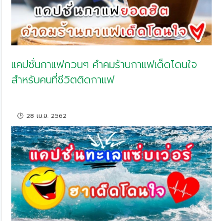
แคปชั่นกาแฟกวนๆ คำคมร้านกาแฟเด็ดโดนใจ
สำหรับคนที่ชีวิตติดกาแฟ
🕑 28 เม.ย. 2562