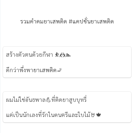
รวมคำคมยาเสพติด #แคปชั่นยาเสพติด
สร้างตัวตนด้วยกีฬา ⛹🤼🏊
ดีกว่าพึ่งพา
ยาเสพติด
🚬
ผมไม่ใช่อันธพาล💪ที่ติดยาสูบบุหรี่
แต่เป็นนักเลงที่รักในดนตรีและใบไม้🤘🍁