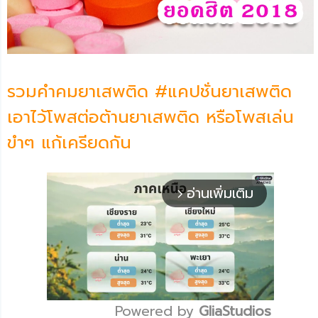
รวมคำคมยาเสพติด #แคปชั่นยาเสพติด
เอาไว้โพสต่อต้านยาเสพติด หรือโพสเล่น
ขำๆ แก้เครียดกัน
อ่านเพิ่มเติม
arrow_forward_ios
Powered by 
GliaStudios