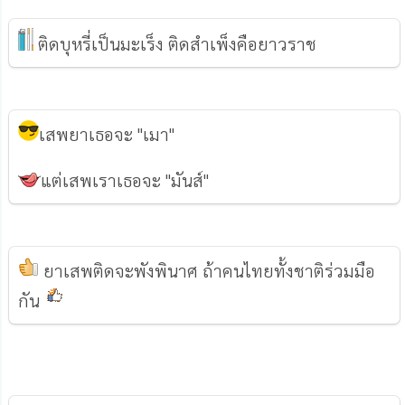
ติดบุหรี่เป็นมะเร็ง ติดสำเพ็งคือยาวราช
เสพยาเธอจะ "เมา"
แต่เสพเราเธอจะ "มันส์"
ยาเสพติดจะพังพินาศ ถ้าคนไทยทั้งชาติร่วมมือ
กัน