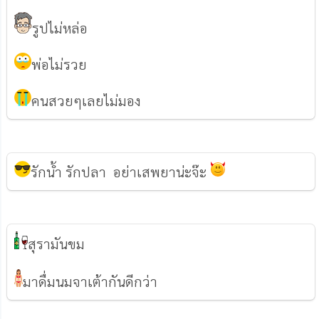
รูปไม่หล่อ
พ่อไม่รวย
คนสวยๆเลยไม่มอง
รักน้ำ รักปลา อย่าเสพยาน่ะจ๊ะ
สุรามันขม
มาดื่มนมจาเต้ากันดีกว่า