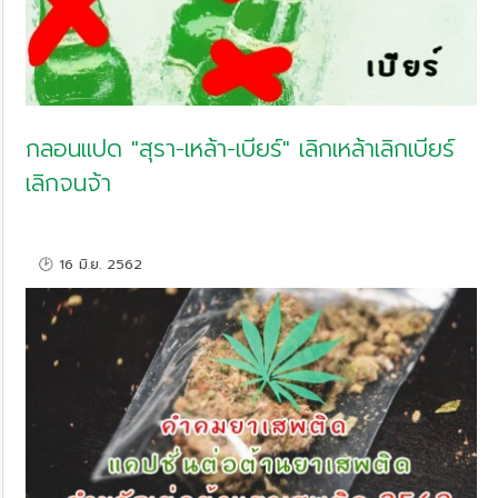
กลอนแปด "สุรา-เหล้า-เบียร์" เลิกเหล้าเลิกเบียร์
เลิกจนจ้า
🕑 16 มิ.ย. 2562