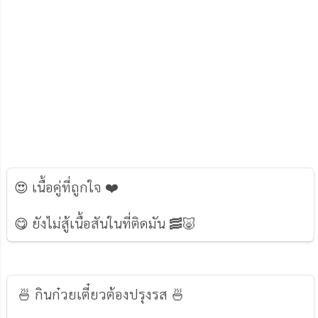
😍 เนื้อคู่ที่ถูกใจ ❤️️
😋 ยังไม่สู้เนื้อสันในที่ติดมัน 🥓🐷
🍜 กินก๋วยเตี๋ยวต้องปรุงรส 🍜