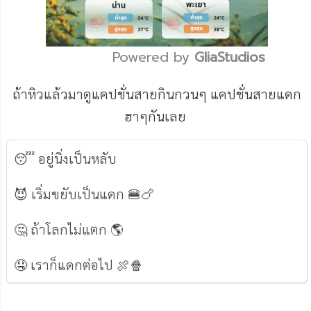
Powered by 
GliaStudios
Mute
ถ้าหิวแล้วมาดูแคปชั่นสายกินกวนๆ แคปชั่นสายแดก
ฮาๆกันเลย
😴 อยู่นิ่งเป็นหลับ
😈 เริ่มขยับเป็นแดก 🍔🍗
🤔 ถ้าโลกไม่แตก 🌎
🤤 เราก็แดกต่อไป 🍖🍿