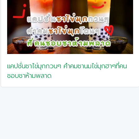
แคปชั่นชาไข่มุกกวนๆ คำคมชานมไข่มุกฮาๆที่คน
ชอบชาห้ามพลาด