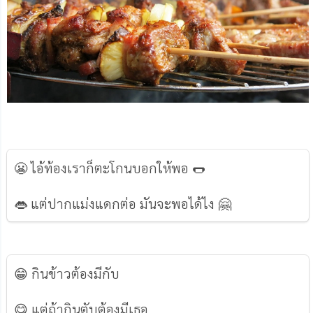
😬 ไอ้ท้องเราก็ตะโกนบอกให้พอ 🌭
👄 แต่ปากแม่งแดกต่อ มันจะพอได้ไง 🤗
😁 กินข้าวต้องมีกับ
😋 แต่ถ้ากินตับต้องมีเธอ