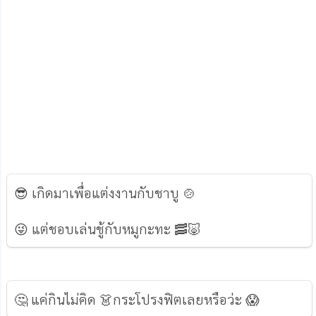
😎 เกิดมาเพื่อแต่งงานกับชาบู 🍲
😜 แต่ชอบเล่นชู้กับหมูกะทะ 🥓🐷
🤔 แค่กินไม่คิด 👗กระโปรงฟิตเลยหรือว่ะ 😱