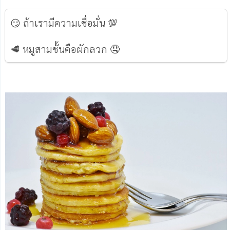
😏 ถ้าเรามีความเชื่อมั่น 💯
🥩 หมูสามชั้นคือผักลวก 🤤