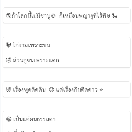
🌎ถ้าโลกนี้ไม่มีชาบู🍲 ก็เหมือนพญางูที่ไร้พิษ 🐍
🐓 ไก่งามเพราะขน
🤣 ส่วนกูจนเพราะแดก
🤣 เรื่องพูดติดดิน 😜 แต่เรื่องกินติดดาว ⭐️
😁 เป็นแค่คนธรรมดา