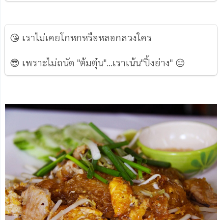
😘 เราไม่เคยโกหกหรือหลอกลวงใคร
😎 เพราะไม่ถนัด "ต้มตุ๋น"...เราเน้น"ปิ้งย่าง" 😑