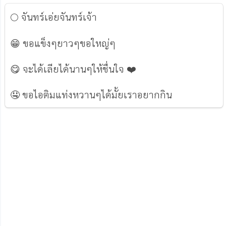
🌕 จันทร์เอ่ยจันทร์เจ้า
😁 ขอแข็งๆยาวๆขอใหญ่ๆ
😋 จะได้เลียได้นานๆให้ชื่นใจ ❤️️
🤤 ขอไอติมแท่งหวานๆได้มั้ยเราอยากกิน