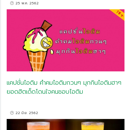
🕑 25 พ.ค. 2562
แคปชั่นไอติม คำคมไอติมกวนๆ มุกกินไอติมฮาๆ
ยอดฮิตเด็ดโดนใจคนชอบไอติม
🕑 22 มิ.ย. 2562