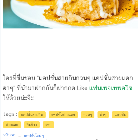
ใครที่ชื่นชอบ "
แคปชั่นสายกินกวนๆ
แคปชั่นสายแดก
ฮาๆ
" ที่นำมาฝากกันก็ฝากกด Like
แฟนเพจเทพควิช
ให้ด้วยน่ะจ๊ะ
tags :
แคปชั่นสายกิน
แคปชั่นสายแดก
กวนๆ
ฮ่าๆ
แคปชั่น
สายแดก
กินข้าว
แดก
หน้าแรก
แคปชั่นโดน ๆ