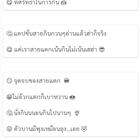
😋 ที่ศรัทธาในการกิน 🍰
🤔 แคปชั่นสายกินกวนๆอ่านแล้วฮ่าก็จริง
😋 แต่เราสายแดกเน้นกินไม่เน้นเฮฮ่า 😎
😏 จุดจบของสายแดก 🍔
😁ไม่อ้วกแตกก็เบาหวาน 🍩
🤔 นั่งกินนนอนกินไปนานๆ 🍨
😜 ตัวบานมีพุงเหมือนลุง...เอย 🤣