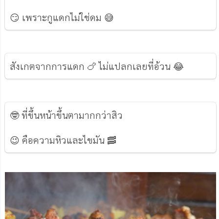
😏 เพราะกูแดกไม่ใช่ดม 😅
สังเกตจากการแดก 🍗 ไม่แปลกเลยที่อ้วน 😂
🤓 ที่ขึ้นหน้าขึ้นตามากกว่าสิว
😉 คือความหิวและไขมัน 🥓