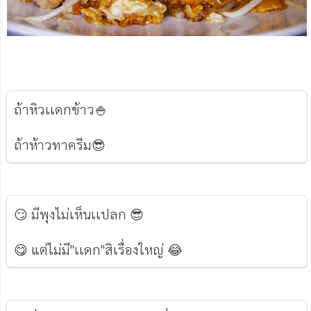
ถ้าหิวเเดกข้าว🍚
ถ้าห้าวทาครีม😎
😏 มีพุงไม่เห็นเเปลก 😎
😋 แต่ไม่มี"เเดก"สิเรื่องใหญ่ 😂