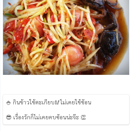
🍚 กินข้าวใช้ตะเกียบ🥢ไม่เคยใช้ช้อน
😎 เรื่องรักก็ไม่เคยคบซ้อนน่ะจ๊ะ 👏