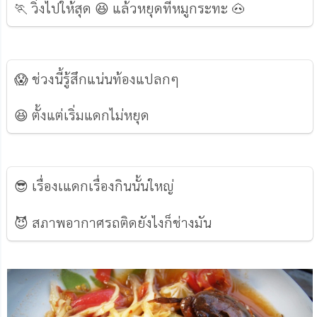
🏃 วิ่งไปให้สุด 😆 แล้วหยุดที่หมูกระทะ 🐽
😱 ช่วงนี้รู้สึกแน่นท้องแปลกๆ
😆 ตั้งแต่เริ่มแดกไม่หยุด
😎 เรื่องเแดกเรื่องกินนั้นใหญ่
😈 สภาพอากาศรถติดยังไงก็ช่างมัน