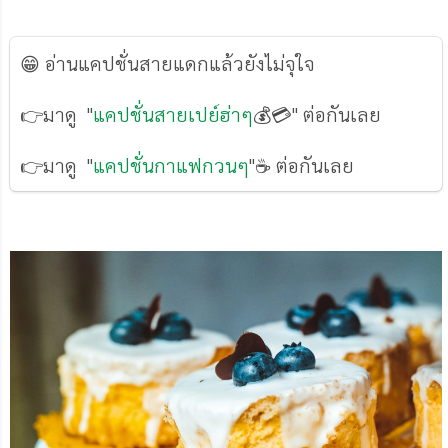
😁 อ่านแคปชั่นสายแดกแล้วยังไม่จุใจ
👉มาดู "
แคปชั่นสายเปย์ฮ่าๆ
💰💳" ต่อกันเลย
👉มาดู "
แคปชั่นกาแฟกวนๆ
"☕ ต่อกันเลย