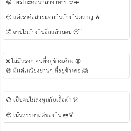
😁 โทริโก๊ะคือนักล่าอาหาร 🥙🍣
😏 แต่เราคือสายแดกกินล้างกินผลาญ 🔥
🤣 จานไม่ล้างกินอิ่มแล้วนอน 😴
❌ ไม่มีหรอก คนที่อยู่ข้างเคียง 😩
😆 มีเเต่เหนียงยานๆ ที่อยู่ข้างคอ 🤗
😅 เป็นคนไม่ลงทุนกับเสื้อผ้า 👗
😎 เน้นสรรหาแต่ของกิน 🍩🍹