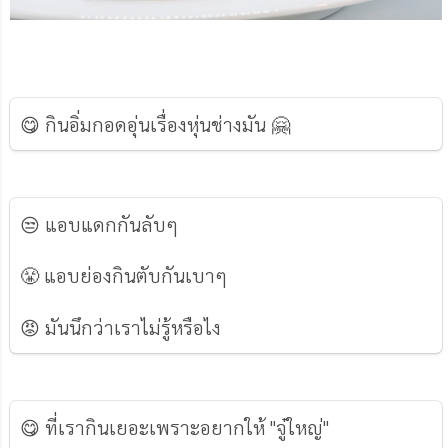
😋 กินอิ่มกอดอุ่นเรื่องหุ่นช่างมัน 🤗
😒 แอบแดกกันลับๆ
😤 แอบย่องกินตับกันเบาๆ
😡 มันนึกว่าเราไม่รู้หรือไง
😋 ที่เรากินเยอะเพราะอยากให้ "จู๋ใหญ่"