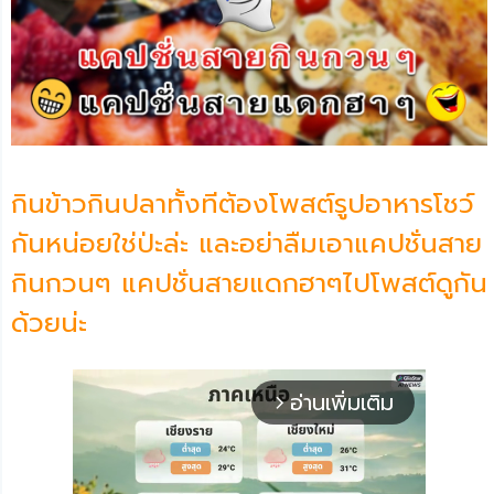
กินข้าวกินปลาทั้งทีต้องโพสต์รูปอาหารโชว์
กันหน่อยใช่ป่ะล่ะ และอย่าลืมเอาแคปชั่นสาย
กินกวนๆ แคปชั่นสายแดกฮาๆไปโพสต์ดูกัน
ด้วยน่ะ
อ่านเพิ่มเติม
arrow_forward_ios