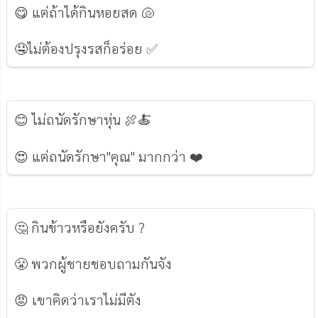
😋 แต่ถ้าได้กินหอยสด 🐚
🤤ไม่ต้องปรุงรสก็อร่อย ✅
😊 ไม่ถนัดรักษาหุ่น 🍖🍝
😍 แต่ถนัดรักษา"คุณ" มากกว่า ❤️
🤔 กินข้าวหรือยังครับ ?
😤 พวกผู้ชายชอบถามกันจัง
😡 เขาคิดว่าเราไม่มีตัง