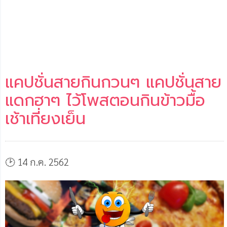
แคปชั่นสายกินกวนๆ แคปชั่นสาย
แดกฮาๆ ไว้โพสตอนกินข้าวมื้อ
เช้าเที่ยงเย็น
🕑 14 ก.ค. 2562