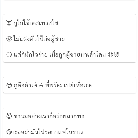
👿 กูไม่ใช้เอสเพรสโซ!
😤 ไม่แต่งตัวโป๊ล่อผู้ชาย
😏 แต่ก็มักใจง่าย เมื่อถูกผู้ชายมาเล้าโลม 😆🤣
😎 กูคือล้าเต้ ☕️ ที่พร้อมเปย์เพื่อเธอ
😈 ชานมอย่างเราก็อร่อยมากพอ
😋เธออย่ามัวไปรอกาแฟโบราณ