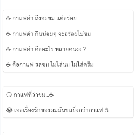
☕️ กาแฟดำ ถึงจะขม แต่อร่อย
☕️ กาแฟดำ กินบ่อยๆ จะอร่อยไม่ขม
☕️ กาแฟดำ คืออะไร หลายคนงง ?
☕️ คือกาแฟ รสขม ไม่ใส่นม ไม่ใส่ครีม
😏 กาแฟที่ว่าขม...☕️
😭 เจอเรื่องรักของผมมันขมยิ่งกว่ากาแฟ ☕️