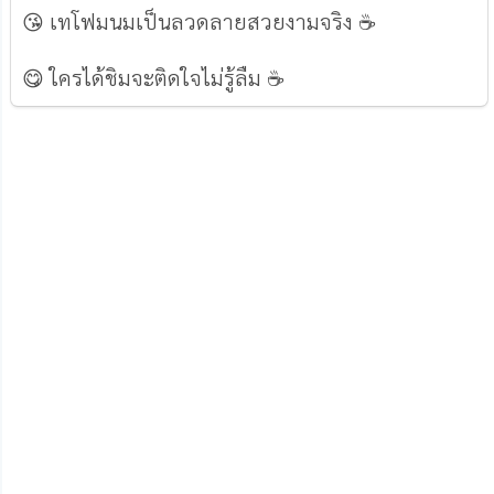
😘 เทโฟมนมเป็นลวดลายสวยงามจริง ☕
😋 ใครได้ชิมจะติดใจไม่รู้ลืม ☕