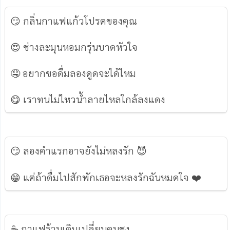
😏 กลิ่นกาแฟแก้วโปรดของคุณ
😍 ช่างละมุนหอมกรุ่นบาดหัวใจ
🤤 อยากขอดื่มลองดูดจะได้ไหม
😋 เราทนไม่ไหวน้ำลายไหลใกล้ลงแดง
😏 ลองคำแรกอาจยังไม่หลงรัก 😈
😁 แต่ถ้าดื่มไปสักพักเธอจะหลงรักฉันหมดใจ ❤️️
☕️ กาแฟร้านเดิมเปลี่ยนคนชง