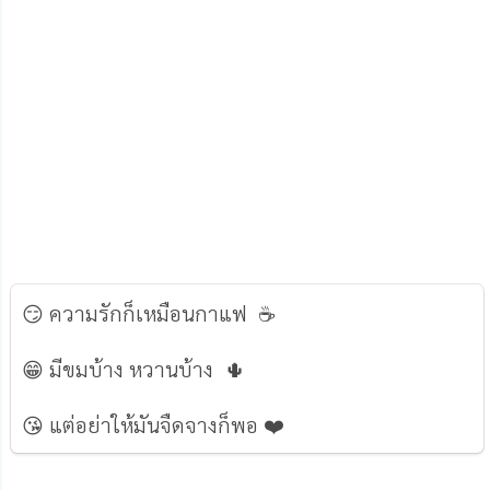
😏 ความรักก็เหมือนกาแฟ ☕️
😁 มีขมบ้าง หวานบ้าง 🌵
😘 แต่อย่าให้มันจืดจางก็พอ ❤️️