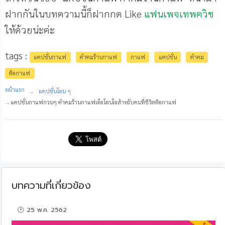
ฝากกันในบทความนี้ก็ฝากกด Like
แฟนเพจเทพควิช
ให้ด้วยน่ะค่ะ
tags :
แคปชั่นกาแฟ
คำคมร้านกาแฟ
กาแฟ
แคปชั่น
คำคม
ติดกาแฟ
หน้าแรก
แคปชั่นโดน ๆ
แคปชั่นกาแฟกวนๆ คำคมร้านกาแฟเด็ดโดนใจสำหรับคนที่ชีวิตติดกาแฟ
บทความที่เกี่ยวข้อง
🕑 25 พ.ค. 2562