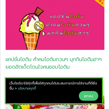
แคปชั่นไอติม คำคมไอติมกวนๆ มุกกินไอติมฮาๆ
ยอดฮิตเด็ดโดนใจคนชอบไอติม
เว็บไซต์เราใช้คุ้กกี้เพื่อให้ทุกคนได้ประสบการณ์การใช้งานที่ดียิ่ง
🕑 30 พ.ค. 2563
ขึ้น >
นโยบายคุกกี้
ตกลง