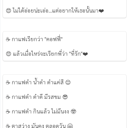
😍 ไม่ได้อ่อยน่ะเอ่อ...แต่อยากให้เธอนั้นมา❤️️
☕️ กาแฟเรียกว่า "คอฟฟี่"
😍 แล้วเมื่อไหร่จะเรียกพี่ว่า "ที่รัก"❤️️
☕️ กาแฟดำ น้ำดำ ดำแค่สี 😌
☕️ กาแฟดำ ดำดี มีรสขม 😎
☕️ กาแฟดำ กินแล้ว ไม่มึนงง 🤓
☕️ ตาสว่าง มันคง ตลอดวัน 🤗