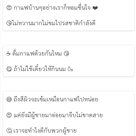
😍 กาแฟบ้านๆอย่างเราก็หอมชื่นใจ ❤️️
😘ไม่หวานมากไม่ขมไปรสชาติกำลังดี
☕ ดื่มกาแฟด้วยกันไหม 😘
😋 ถ้าไม่ใช้เดี๋ยวให้กินนม 🍶
😅 ถึงสีผิวจะเข้มเหมือนกาแฟไปหน่อย
😍 แต่ยังมีผู้ชายมาอ่อยมาจีบไม่ขาดสาย
🤔 เราจะทำไงดีกับพวกผู้ชาย