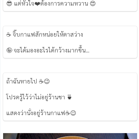
😎 แต่หัวใจ❤️️ต้องการความหวาน 😍
☕️ จิ๊บกาแฟสักหน่อยให้ตาสว่าง
🤪 จะได้มองอะไรได้กว้างมากขึ้น...
ถ้าฉันหายไป ☕️😉
โปรดรู้ไว้ว่าไม่อยู่ร้านชา 🍵
แสดงว่านั่งอยู่ร้านกาแฟ☕️😉