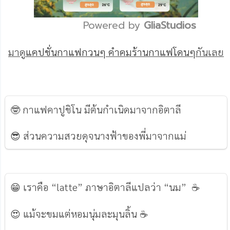
Powered by 
GliaStudios
Mute
มาดู
แคปชั่นกาแฟกวนๆ
คำคมร้านกาแฟโดนๆ
กันเลย
🤓 กาแฟคาปูชิโน มีต้นกำเนิดมาจากอิตาลี
😎 ส่วนความสวยดุจนางฟ้าของพี่มาจากแม่
😁 เราคือ “latte” ภาษาอิตาลีแปลว่า “นม” ☕
😍 แม้จะขมแต่หอมนุ่มละมุนลิ้น ☕