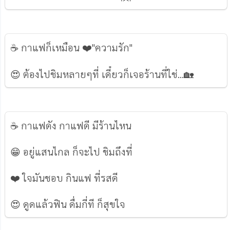
☕️ กาแฟก็เหมือน ❤️️"ความรัก"
😍 ต้องไปชิมหลายๆที่ เดี๋ยวก็เจอร้านที่ใช่...🏡
☕️ กาแฟดัง กาแฟดี มีร้านไหน
😁 อยู่แสนไกล ก็จะไป ชิมถึงที่
❤️️ ใจมันชอบ กินแฟ ที่รสดี
😍 ดูดแล้วฟิน ดื่มกี่ที ก็สุขใจ