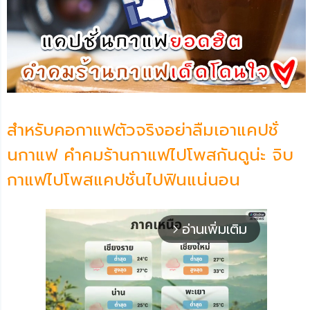
สำหรับคอกาแฟตัวจริงอย่าลืมเอาแคปชั่
นกาแฟ คำคมร้านกาแฟไปโพสกันดูน่ะ จิบ
กาแฟไปโพสแคปชั่นไปฟินแน่นอน
อ่านเพิ่มเติม
arrow_forward_ios