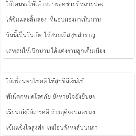
ให้โดนขอให้ได้ เหล่ายอดชายที่หมายปอง
ได้ชิมและลิ้มลอง ที่แอบมองมาเนินนาน
วันนี้เป็นวันเกิด ให้สวยเลิสสุขสำราญ
เสพสมให้เบิกบาน ได้แต่งงานลูกเต็มเมือง
ให้เพื่อนพบโชคดี ให้สุขขีมีเงินใช้
พ้นโศกหมดโรคภัย ยังหายใจยังยืนยง
เรียนเก่งให้เกรดดี ห้วงฤดีจงปลดปลง
เข้มแข็งใจสูงส่ง เหมือนดังหงส์บนนภา