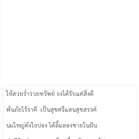
ให้สวยร่ำรวยทรัพย์ จงได้รับแต่สิ่งดี
พ้นภัยไร้ราคี เป็นสุขศรีแสนสุขสรรค์
นมใหญ่ดังใจปอง ได้ลิ้มลองชายในฝัน