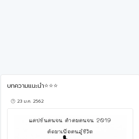
⭐
⭐
⭐
บทความแนะนำ
🕑 23 ม.ค. 2562