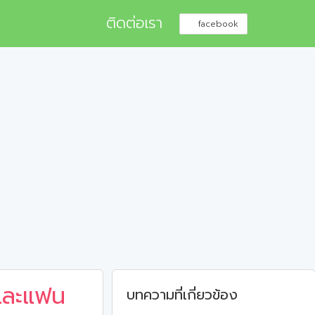
ติดต่อเรา
facebook
าและแฟน
บทความที่เกี่ยวข้อง