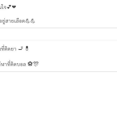
นใจ
💕❤
ยู่สายเลือด
💪💪
🚬💊
งที่ติดยา
⚽️🎊
กีฬาที่ติดบอล ️