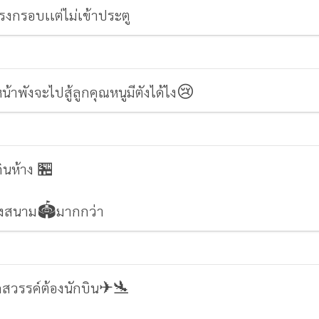
รงกรอบเเต่ไม่เข้าประตู
😢
น้าพังจะไปสู้ลูกคุณหนูมีตังได้ไง
🏪
ินห้าง
🏟
างสนาม
มากกว่า
✈🛬
สวรรค์ต้องนักบิน