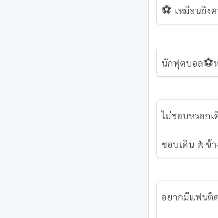
⚽️ ️
เหมือนยิงต
⚽️
นักฟุตบอล️
ห
ไม่ชอบหรอกเด
🚶
ชอบเดิน
ข้
อยากมีแฟนติด