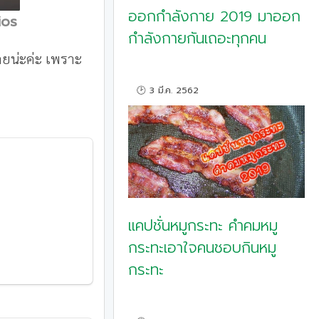
ออกกําลังกาย 2019 มาออก
ios
กำลังกายกันเถอะทุกคน
ลยน่ะค่ะ เพราะ
🕑 3 มี.ค. 2562
แคปชั่นหมูกระทะ คำคมหมู
กระทะเอาใจคนชอบกินหมู
กระทะ