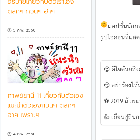
อธิบายเกี่ยวกับตัวเราเอง
ตลกๆ กวนๆ ฮาๆ
แคปชั่นนักบ
🕑 5 ก.พ. 2568
รูปไอคอนที่แสดง
😍 ดีใจด้วยสิง
😏 อย่าร้องไห้
กาพย์ยานี 11 เกี่ยวกับตัวเอง
️⚽️ 2019 ถ้วย
แนะนำตัวเองกวนๆ ตลกๆ
ฮาๆ เพราะๆ
👍 เยื่อนสู่ถิ่
🕑 4 ก.พ. 2568