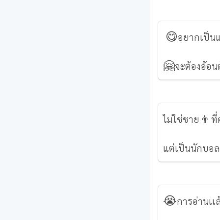
😋
อยากเป็น
🤗
จะต้องอ้อน
👦
ไม่ใช่ชาย
ที
แต่เป็นนักบอล
😭
การอ่านเเล