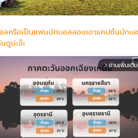
บอลหรือเป็นแฟนนักบอลลองเอาแคปชั่นนักบ
ดูน่ะจ๊ะ
อ่านเพิ่มเติม
arrow_forward_ios