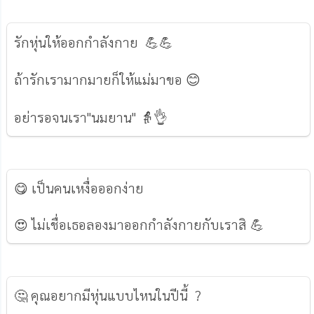
รักหุ่นให้ออกกำลังกาย
💪💪
ถ้ารักเรามากมายก็ให้แม่มาขอ
😊
อย่ารอจนเรา"นมยาน"
👵👌
😋 เป็นคนเหงื่อออกง่าย
😍 ไม่เชื่อเธอลองมาออกกำลังกายกับเราสิ
💪
🤔 คุณอยากมีหุ่นแบบไหนในปีนี้ ?