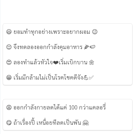
😃 ยอมทำทุกอย่างเพราะอยากผอม 😉
😌 จึงทดลองออกกำลังคุมอาหาร 🌽🍉
😍 ลองทำแล้วหัวใจ❤️️เริ่มเบิกบาน 🌼
😁 เริ่มมีกล้ามไม่เป็นโรคโชคดีจัง💪✅
😩 ออกกำลังกายลดได้แค่ 100 กว่าแคลอรี่
😋 ถ้าเรื่องปี้ เหนื่อยทีลดเป็นพัน 🤗