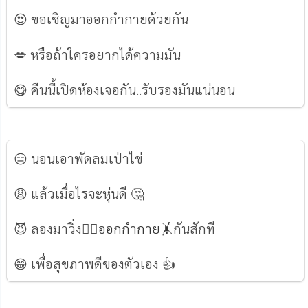
😍 ขอเชิญมาออกกำกายด้วยกัน
💋 หรือถ้าใครอยากได้ความมัน
😋 คืนนี้เปิดห้องเจอกัน..รับรองมันแน่นอน
😑 นอนเอาพัดลมเป่าไข่
😩 แล้วเมื่อไรจะหุ่นดี 🤔
😈 ลองมาวิ่ง🏃‍♀️
ออกกำกาย🤸
กันสักที
😁 เพื่อสุขภาพดีของตัวเอง 👍