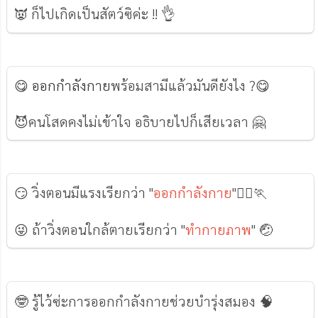
👿 ก็ไปเกิดเป็นสัตว์ซิค่ะ !!
👌
😋
ออกกำลังกาย
พร้อมสามีแล้วมันดียังไง ?😋
😈คนโสดคงไม่เข้าใจ อธิบายไปก็เสียเวลา 🤗
😏 วิ่งตอนมีแรงเรียกว่า "
ออกกำลังกาย
"🏃‍♀️🏃
😜 ถ้าวิ่งตอนใกล้ตายเรียกว่า "
ทำกายภาพ
" 🤕
🤓
รู้ไว้ซ่ะการออกกำลังกายช่วยบำรุ่งสมอง
🧠