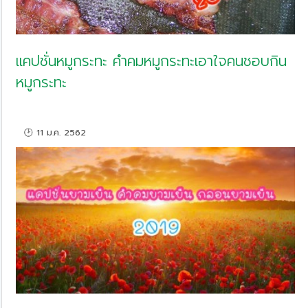
แคปชั่นหมูกระทะ คำคมหมูกระทะเอาใจคนชอบกิน
หมูกระทะ
🕑 11 ม.ค. 2562