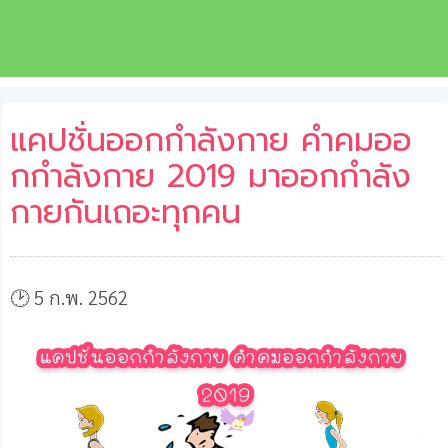
แคปชั่นออกกําลังกาย คำคมออ
กกําลังกาย 2019 มาออกกำลัง
กายกันเถอะทุกคน
🕑 5 ก.พ. 2562