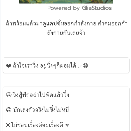
Powered by 
GliaStudios
Mute
ถ้าพร้อมแล้วมาดู
แคปชั่นออกกําลังกาย
คำคมออกกํา
ลังกาย
กันเลยจ้า
❤️️ ถ้าใจเราวิ่ง อยู่นิ่งๆก็ผอมได้ ✅😁
😬 วิ่งสู้ฟัดอย่าไปฟัดแล้ววิ่ง
😁 นักเลงตัวจริงไม่ชิ่งไม่หนี
❌ ไม่ชอบเรื่องต่อยเรื่องตี 👊