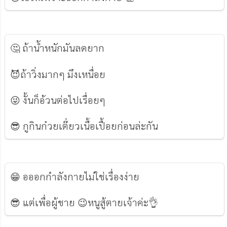
🤔 ถ้าน้ำหนักมันลดยาก
😈ถ้าวิ่งมากๆ มึงเหนื่อย
😜 งั้นก็อ้วนต่อไปเรื่อยๆ
😎 กูกินก๋วยเต๊่ยวเนื้อเปื้อยก่อนล่ะกัน
😁 อออกกำลังกายไม่ใช่เรื่องง่าย
😎 แต่เพื่อผู้ชาย 😉หนูสู้ตายเจ้าค่ะ👌