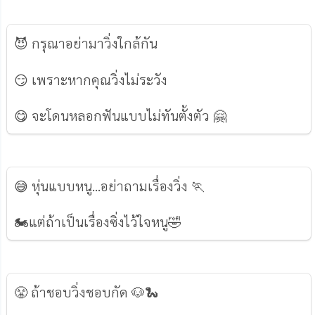
😈 กรุณาอย่ามาวิ่งใกล้กัน
😏 เพราะหากคุณวิ่งไม่ระวัง
😋 จะโดนหลอกฟันแบบไม่ทันตั้งตัว 🤗
😅 หุ่นแบบหนู...อย่าถามเรื่องวิ่ง 🏃
🏍แต่ถ้าเป็นเรื่องซิ่งไว้ใจหนู🤣
😤 ถ้าชอบวิ่งชอบกัด 🐶🐍