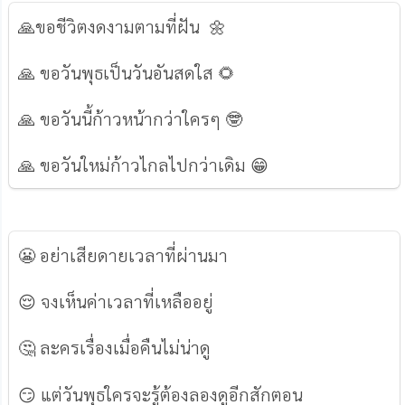
🙏ขอชีวิตงดงามตามที่ฝัน 🌼
🙏 ขอวันพุธเป็นวันอันสดใส 🌻
🙏 ขอวันนี้ก้าวหน้ากว่าใครๆ 🤓
🙏 ขอวันใหม่ก้าวไกลไปกว่าเดิม 😁
😬 อย่าเสียดายเวลาที่ผ่านมา
😌 จงเห็นค่าเวลาที่เหลืออยู่
🤔 ละครเรื่องเมื่อคืนไม่น่าดู
😏 แต่วันพุธใครจะรู้ต้องลองดูอีกสักตอน