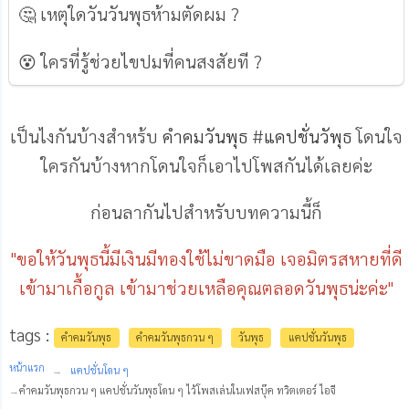
🤔 เหตุใดวันวันพุธห้ามตัดผม ?
😵 ใครที่รู้ช่วยไขปมที่คนสงสัยที ?
เป็นไงกันบ้างสำหร้บ
คำคมวันพุธ
#
แคปชั่นวัพุธ
โดนใจ
ใครกันบ้างหากโดนใจก็เอาไปโพสกันได้เลยค่ะ
ก่อนลากันไปสำหรับบทความนี้ก็
"ขอให้วันพุธนี้มีเงินมีทองใช้ไม่ขาดมือ เจอมิตรสหายที่ดี
เข้ามาเกื้อกูล เข้ามาช่วยเหลือคุณตลอดวันพุธน่ะค่ะ"
tags :
คําคมวันพุธ
คําคมวันพุธกวน ๆ
วันพุธ
แคปชั่นวันพุธ
หน้าแรก
แคปชั่นโดน ๆ
คําคมวันพุธกวน ๆ แคปชั่นวันพุธโดน ๆ ไว้โพสเล่นในเฟสบุ๊ค ทวิตเตอร์ ไอจี