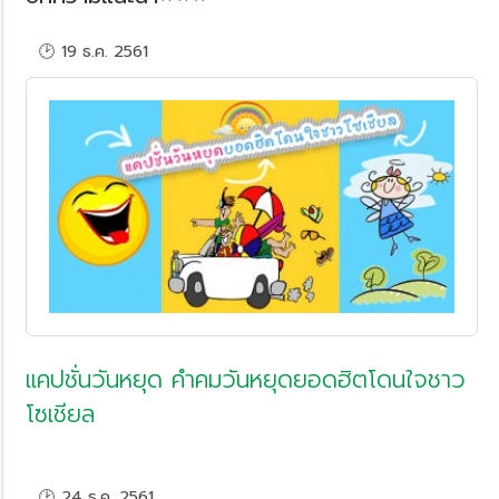
🕑 19 ธ.ค. 2561
แคปชั่นวันหยุด คำคมวันหยุดยอดฮิตโดนใจชาว
โซเชียล
🕑 24 ธ.ค. 2561