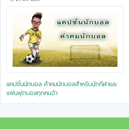
แคปชั่นนักบอล คำคมนักบอลสำหรับนักกีฬาและ
แฟนฟุตบอลทุกคนจ้า