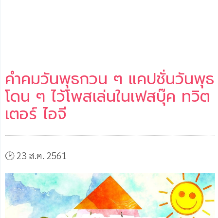
คําคมวันพุธกวน ๆ แคปชั่นวันพุธ
โดน ๆ ไว้โพสเล่นในเฟสบุ๊ค ทวิต
เตอร์ ไอจี
🕑 23 ส.ค. 2561