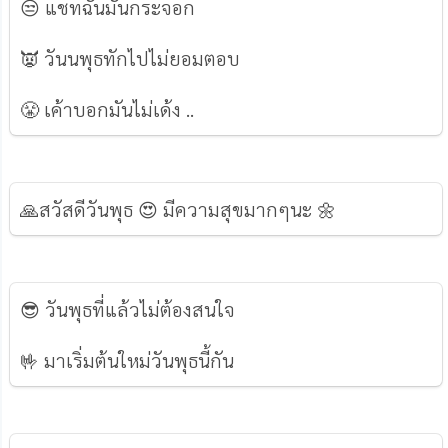
😒 แชทฉันมันกระจอก
👿 วันนพุธทักไปไม่ยอมตอบ
😤 เค้าบอกมันไม่เด้ง ..
🙏สวัสดีวันพุธ 😍 มีความสุขมากๆนะ 🌼
😎 วันพุธที่แล้วไม่ต้องสนใจ
🤟 มาเริ่มต้นใหม่วันพุธนี้กัน