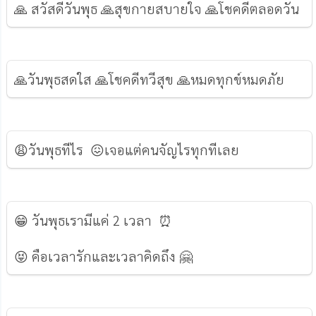
🙏 สวัสดีวันพุธ 🙏สุขกายสบายใจ 🙏โชคดีตลอดวัน
🙏วันพุธสดใส 🙏โชคดีทวีสุข 🙏หมดทุกข์หมดภัย
😩วันพุธทีไร 😖เจอแต่คนจัญไรทุกทีเลย
😁 วันพุธเรามีแค่ 2 เวลา ⏰
😝 คือเวลารักและเวลาคิดถึง 🤗