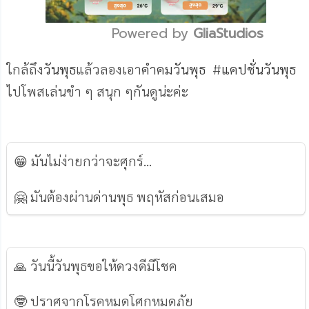
Powered by 
GliaStudios
Mute
ใกล้ถึง
วันพุธ
แล้วลองเอา
คำคมวันพุธ
#
แคปชั่นวันพุธ
ไปโพสเล่นขำ ๆ สนุก ๆกันดูน่ะค่ะ
😁 มันไม่ง่ายกว่าจะศุกร์...
🤗 มันต้องผ่านด่านพุธ พฤหัสก่อนเสมอ
🙏 วันนี้วันพุธขอให้ดวงดีมีโชค
🤓 ปราศจากโรคหมดโศกหมดภัย