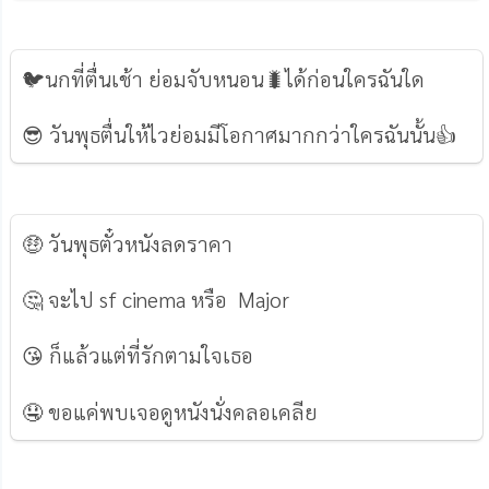
🐦นกที่ตื่นเช้า ย่อมจับหนอน🐛ได้ก่อนใครฉันใด
😎 วันพุธตื่นให้ไวย่อมมีโอกาศมากกว่าใครฉันนั้น👍
🤑 วันพุธตั๋วหนังลดราคา
🤔 จะไป sf cinema หรือ Major
😘 ก็แล้วแต่ที่รักตามใจเธอ
🤤 ขอแค่พบเจอดูหนังนั่งคลอเคลีย