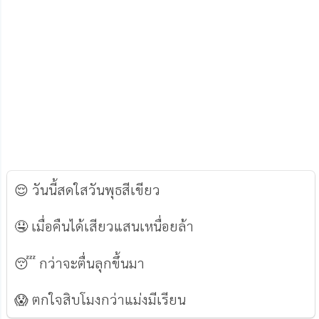
😌 วันนี้สดใสวันพุธสีเขียว
🤤 เมื่อคืนได้เสียวแสนเหนื่อยล้า
😴 กว่าจะตื่นลุกขึ้นมา
😱 ตกใจสิบโมงกว่าแม่งมีเรียน