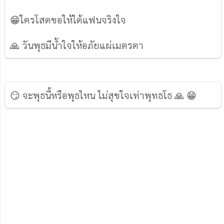
😁ใครโสดขอให้ได้แฟนจริงใจ
🙏 วันพุธมีน้ำใจให้อภัยแผ่เมตรตา
😏 จะพุธนี้หรือพุธไหน ไม่สุขใจเท่าพุทธโธ 🙏 😁