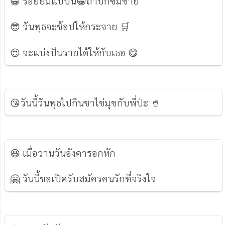
😁 รอยยิ้มแบบนี้😁ถ้าบิ๊กซีมีขาย
😎 วันพุธจะช้อปให้กระจาย 🛒
😍 จะแบ่งปันรายได้ให้กับเธอ 😋
😘วันนี้วันพุธไปกินชาไข่มุขกับพี่ป่ะ 🥤
😆 เมื่อวานวันอังคารอกหัก
🤗 วันนี้ขอเปิดรับสมัครคนรักที่จริงใจ