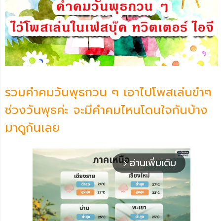
รวมคําคมวันพุธกวน ๆ เอาไปโพสเล่นขำๆ
ช่วงวันพุธค่ะ จะมีคำคมไหนโดนใจกันบ้าง
มาดูกันเลย
อ่านเพิ่มเติม
arrow_forward_ios