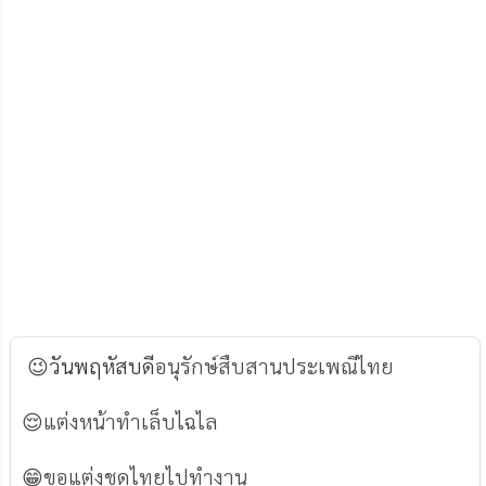
😉
วันพฤหัสบดี
อนุรักษ์สืบสานประเพณีไทย
😌แต่งหน้าทำเล็บไฉไล
😁ขอแต่งชุดไทยไปทำงาน