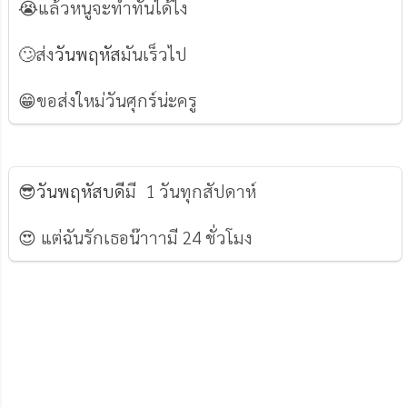
😭แล้วหนูจะทำทันได้ไง
🙄ส่ง
วันพฤหัส
มันเร็วไป
😁ขอส่งใหม่วันศุกร์น่ะครู
😎
วันพฤหัสบดี
มี 1 วันทุกสัปดาห์
😍 แต่ฉันรักเธอน๊าาามี 24 ชั่วโมง