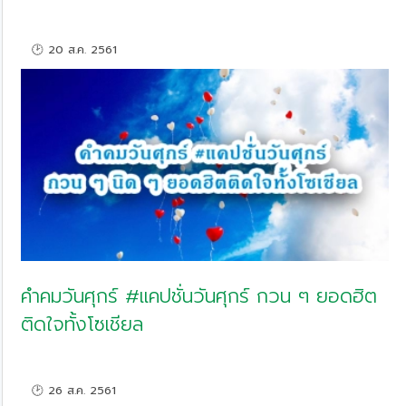
🕑 20 ส.ค. 2561
คำคมวันศุกร์ #แคปชั่นวันศุกร์ กวน ๆ ยอดฮิต
ติดใจทั้งโซเชียล
🕑 26 ส.ค. 2561