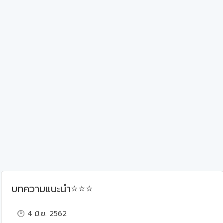
⭐
⭐
⭐
บทความแนะนำ
🕑 4 มิ.ย. 2562