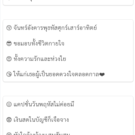
😚 จันทร์อังคารพุธหัสศุกร์เสาร์อาทิตย์
😎 ขอมอบทั้งชีวิตกายใจ
😍 ทั้งความรักและห่วงใย
😘 ให้แก่เธอผู้เป็นยอดดวงใจตลอดกาล❤️️
😖 แคปชั่นวันพฤหัสไม่ค่อยมี
😨 เงินสดในบัญชีก็เจือจาง
😵 หัวใจอ้างว้างแสนสับสน