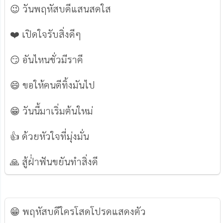
😉 วันพฤหัสบดีแสนสดใส
❤️️ เปิดใจรับสิ่งดีๆ
😏 อันไหนชั่วมีราคี
😄 ขอให้คนดีทิ้งมันไป
😁 วันนี้มาเริ่มต้นใหม่
👍 ด้วยหัวใจที่มุ่งมั่น
🙏 สู้ฝ่่าฟันขยันทำสิ่งดี
😁 พฤหัสบดีใครโสดโปรดแสดงตัว