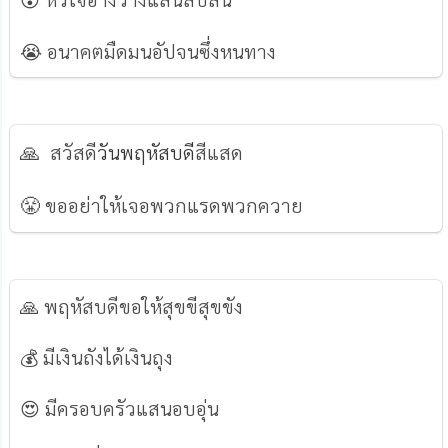
😭 อนาคตมืดมนอัปจนซึ่งหนทาง
🙏
สวัสดี
วันพฤหัสบดี
สีแสด
😤
ขออย่าให้เจอพวกแรดพวกควาย
🙏 พฤหัสบดีขอให้สุขขีสุขขัง
💰 มีเงินถังได้เงินถุง
😍 มีครอบครัวแสนอบอุ่น