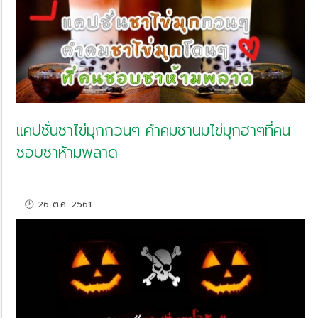
แคปชั่นชาไข่มุกกวนๆ คำคมชานมไข่มุกฮาๆที่คน
ชอบชาห้ามพลาด
🕑 26 ต.ค. 2561