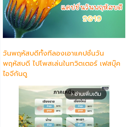
วันพฤหัสบดีทั้งทีลองเอาแคปชั่นวัน
พฤหัสบดี ไปโพสเล่นในทวิตเตอร์ เฟสบุ๊ค
ไอจีกันดู
อ่านเพิ่มเติม
arrow_forward_ios