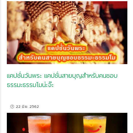
แคปชั่นวันพระ แคปชั่นสายบุญสำหรับคนชอบ
ธรรมะธรรมโมน่ะจ๊ะ
🕑 22 มิ.ย. 2562