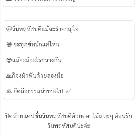
😬วั
นพฤหัสบดี
แม้จะรำคาญใจ
😁 จะทุกข์หนักแค่ไหน
😎แม้จะมีอะไรขวางกัน
🙏ก็จงฝ่าฟันด้วยสองมือ
🙏 ยึดถือธรรมนำทางไป ✅
ปิดท้าย
แคปชั่นวันพฤหัสบดี
ด้วยดอกไม้สวยๆ ต้อนรับ
วันพฤหัสบดี
น่ะค่ะ