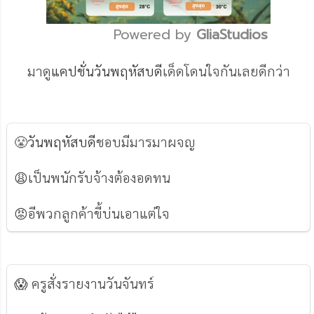
Powered by 
GliaStudios
Mute
มาดู
แคปชั่นวันพฤหัสบดี
เด็ดโดนใจกันเลยดีกว่า
😤
วันพฤหัสบดี
ชอบมีมารมาผจญ
😩เป็นพนักรับจ้างต้องอดทน
😡อีพวกลูกค้าขี้บ่นเอาแต่ใจ
😱 ครูสั่งรายงานวันจันทร์