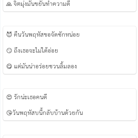
🙏 จิตมุ่งมั่นขยันทำความดี
😈 คืนวันพฤหัสขอจัดซักหน่อย
😏 ถึงเธอจะไม่ได้อ่อย
😋 แต่มันน่าอร่อยชวนลิ้มลอง
😍 รักน่ะเธอคนดี
😘วันพฤหัสบนี้กลับบ้านด้วยกัน