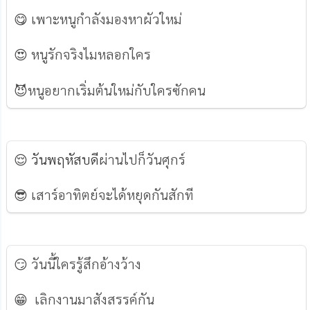
😋 เพาะหนูกำลังมองหาผัวใหม่
😍 หนูรักจริงไมหลอกใคร
😈หนูอยากเริ่มต้นใหม่กับใครซักคน
😌
วันพฤหัสบดี
ผ่านไปก็วันศุกร์
😎 เสาร์อาทิตย์จะได้หยุดกันสักที
😏 วันนี้ใครรู้สึกอ้างว้าง
😁 เลิกงานมาสังสรรค์กัน