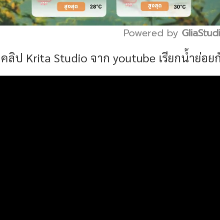
Powered by 
GliaStud
ูคลิป Krita Studio จาก youtube เรียกน้ำย่อยก
Mute