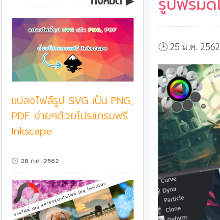
รูปฟรีมี
ทั้งหมด ▶
🕑 25 ม.ค. 256
แปลงไฟล์รูป SVG เป็น PNG,
PDF ง่ายๆด้วยโปรแกรมฟรี
Inkscape
🕑 28 ก.ค. 2562