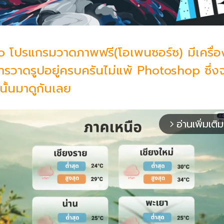
o โปรแกรมวาดภาพฟรี(โอเพนซอร์ซ) มีเครื่อ
การวาดรูปอยู่ครบครันไม่แพ้ Photoshop ซึ่งจ
นั้นมาดูกันเลย
อ่านเพิ่มเติม
arrow_forward_ios