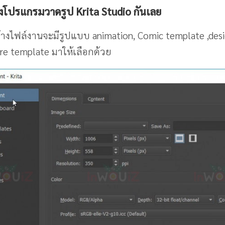
งโปรแกรมวาดรูป Krita Studio กันเลย
้างไฟล์งานจะมีรูปแบบ animation, Comic template ,des
re template มาให้เลือกด้วย