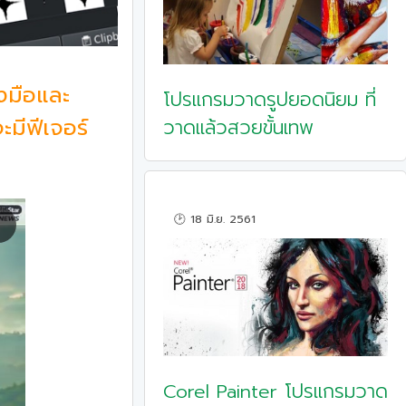
งมือและ
โปรแกรมวาดรูปยอดนิยม ที่
ะมีฟีเจอร์
วาดแล้วสวยขั้นเทพ
🕑 18 มิ.ย. 2561
Corel Painter โปรแกรมวาด