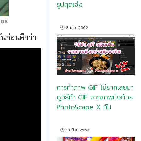
รูปสุดเจ๋ง
ios
🕑 8 มิ.ย. 2562
ันก่อนดีกว่า
การทำภาพ GIF ไม่ยากเลยมา
ดูวิธีทำ GIF จากภาพนิ่งด้วย
PhotoScape X กัน
🕑 13 มิ.ย. 2562