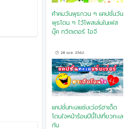
คําคมวันพุธกวน ๆ แคปชั่นวัน
พุธโดน ๆ ไว้โพสเล่นในเฟส
บุ๊ค ทวิตเตอร์ ไอจี
🕑 28 เม.ย. 2562
แคปชั่นทะเลแซ่บเว่อร์ฮาเด็ด
โดนใจหน้าร้อนปีนี้ไปเที่ยวทะเล
กัน