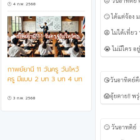
😔 วันอาทิตย์ 
🕑 4 ก.พ. 2568
🙄 ได้แต่จ้อง 
😩 ไม่ได้เที่ยว 
😭 ไม่มีใคร อย
กาพย์ยานี 11 วันครู วันไหว้
ครู มีแบบ 2 บท 3 บท 4 บท
😘วันอาทิตย์ค
😱อุ้ยตาย!! พรุ่
🕑 3 ก.พ. 2568
🙄 วันอาทติย