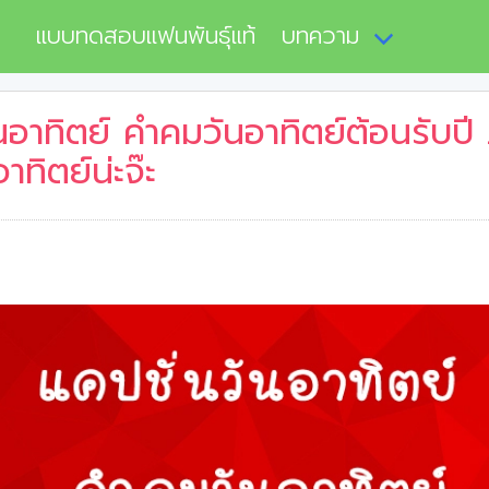
แบบทดสอบแฟนพันธุ์แท้
บทความ
นอาทิตย์ คำคมวันอาทิตย์ต้อนรับปี
าทิตย์น่ะจ๊ะ
2