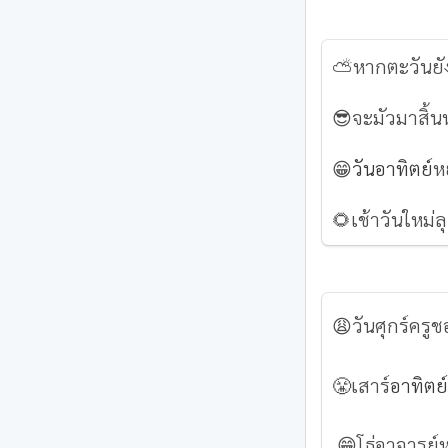
⛅หากตะวันยังเ
😎จะมัวมาสิ้น
😁
วันอาทิตย์
ห
🌻เช้าวันใหม่ลุ
😩วันศุกร์ครู
😤เสาร์
อาทิตย
😁โธ่อาจารย์ห