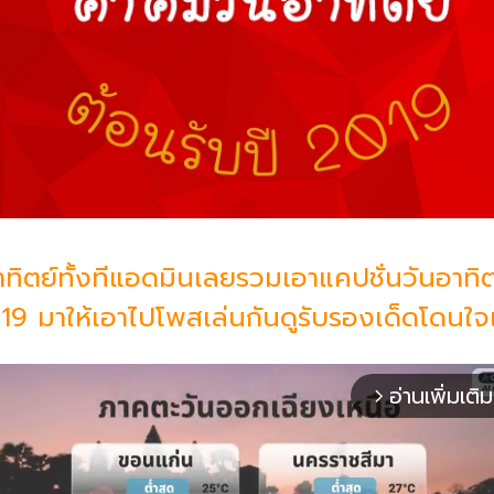
าทิตย์ทั้งทีแอดมินเลยรวมเอาแคปชั่นวันอาทิ
019 มาให้เอาไปโพสเล่นกันดูรับรองเด็ดโดนใ
อ่านเพิ่มเติม
arrow_forward_ios