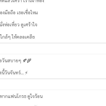
คิดแล้วเศร้า เราเฝ้าห้อง
มองมือถือ เธอเชื่อไหม
นั่งห่อเหี่ยว ดูเศร้าใจ
ู่ใกล้ๆ ให้คลอเคลีย
ือวันสบายๆ 🍂🌾
งนี้วันจันทร์... ⚡
์ หากแฟนโกรธ ดูใจร้อน