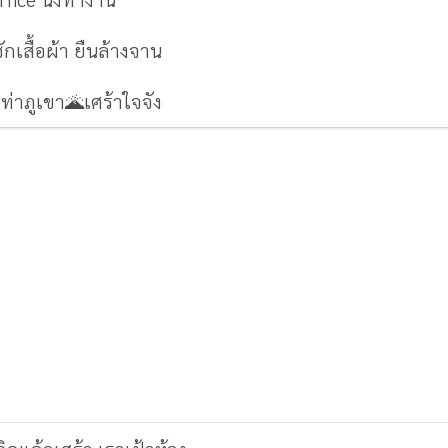
ักเสื้อผ้า ยืนล้างจาน
ท่าภูเขา🌋เศร้าใจจัง