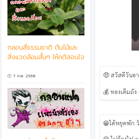
กลอนสี่ธรรมชาติ ต้นไม้และ
สิ่งแวดล้อมสั้นๆ ให้คติสอนใจ
🤑
สวัสดีวันอา
🕑 7 ก.พ. 2568
💰
ทองเต็มถัง 
😁ได้หยุดพัก ว
😌 ไม่ต้องไป o