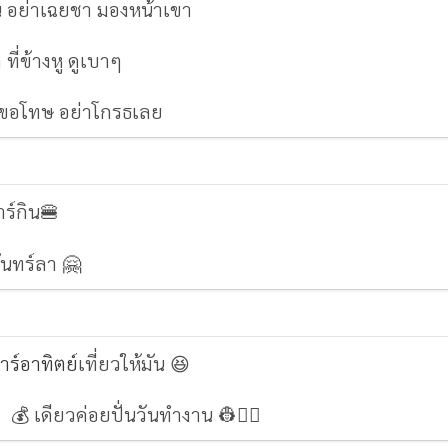
น อย่าเฉยชา มองหน้าเขา
ี่ข้างหู ดูเบาๆ
นี้ขอโทษ อย่าโกรธเลย
าร์กิน🍔
จันทร์ลา 🤗
าร์อาทิตย์
เที่ยวให้มัน 😆
ง 💰 เดียวค่อยปั่นวันทำงาน 👷👷‍♀️