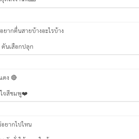
์
อยากตื่นสายบ้างอะไรบ้าง
 ดันเสือกปลุก
ีแดง 🔴
ใจสีชมพู❤️️
ไม่อยากไปไหน