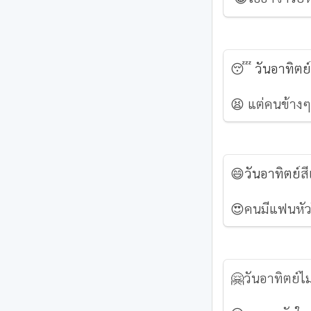
😴
วันอาทิตย
😫 แต่คนข้างๆ
😄
วันอาทิตย์
ส
😍คนมีแฟนหัว
🤗วันอาทิตย์