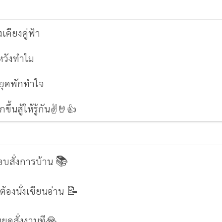
คียงคู่ฟ้า
หวังทำไม
ยุดพักทำใจ
กขึ้นสู้ให้รู้กัน✌🤘👍
📚
ชอบสั่งการบ้าน
📝
์
ต้องนั่งเขียนอ่าน
🙏
ยุดสั่งงานที