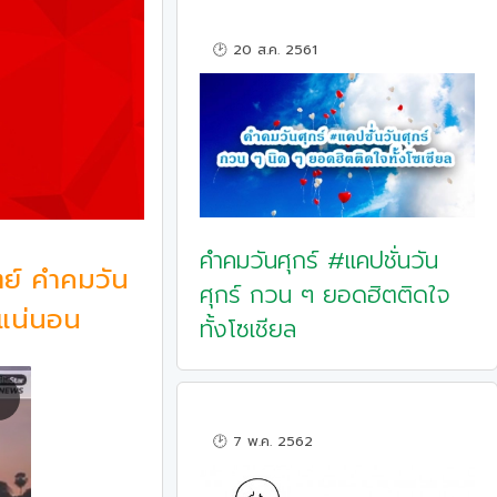
🕑 20 ส.ค. 2561
คำคมวันศุกร์ #แคปชั่นวัน
ตย์ คำคมวัน
ศุกร์ กวน ๆ ยอดฮิตติดใจ
จแน่นอน
ทั้งโซเชียล
🕑 7 พ.ค. 2562