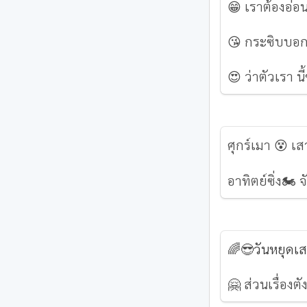
😁 เราต้องอ่อ
😘 กระซิบบอก ท
😍 ว่าตัวเรา 
ศุกร์เมา 😵 เส
อาทิตย์ซิ่ง🏍 
🌈😎
วันหยุดเส
🤗 ส่วนเรื่องตั