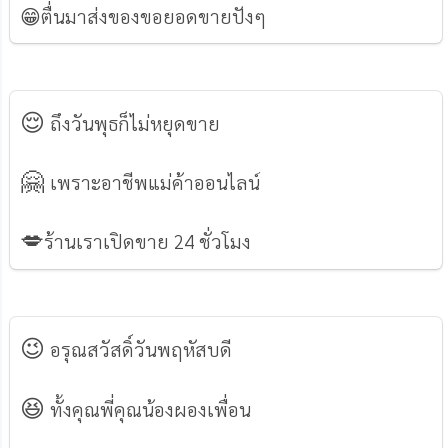
😁
ตื่นมาส่งของขอยอดขายปังๆ
😌
ถึงวันพุธก็ไม่หยุดขาย
🤗
เพราะอาชีพแม่ค้าออนไลน์
💋
ร้านเราเปิดขาย 24 ชั่วโมง
😉
อรุณสวัสดิ์วันพฤหัสบดี
😆
ทั้งคุณพี่คุณน้องผองเพื่อน