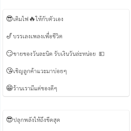
😎
🔥
เติมไฟ
ให้กับตัวเอง
🎷
บรรเลงเพลงเพื่อชีวิต
😏
ขายของวันละนิด รับเงินวันล่ะหน่อย 💵
😘
เชิญลูกค้าแวะมาบ่อยๆ
😁
ร้านเรามีแต่ของดีๆ
😎
ปลุกพลังให้ถึงขีดสุด