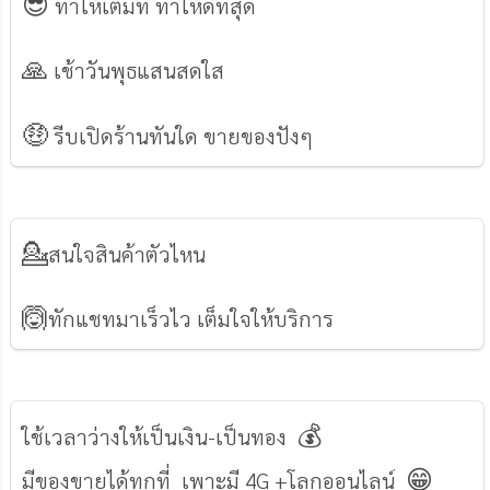
😎
ทำให้เต็มที่ ทำให้ดีที่สุด
🙏
เช้าวันพุธแสนสดใส
🤑
รีบเปิดร้านทันใด ขายของปังๆ
💁
สนใจสินค้าตัวไหน
🙆
ทักแชทมาเร็วไว เต็มใจให้บริการ
💰
ใช้เวลาว่างให้เป็นเงิน-เป็นทอง
😁
มีของขายได้ทุกที่ เพาะมี 4G +โลกออนไลน์