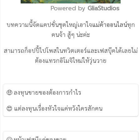
Powered by 
GliaStudios
Mute
บทความนี้จัดแคปชั่นชุดใหญ่เอาใจ
แม่ค้าออนไลน์
ทุก
คนจ้า สู้ๆ น่ะค่ะ
สามารถก็อปปี้ไปโพสในทวิตเตอร์และเฟสบุ๊คได้เลยไม่
ต้องแทรกอิโมจิใหม่ให้วุ่นวาย
🤑 ลงทุนขายของต้องการกำไร
😍 แต่ลงทุนเรื่องหัวใจแค่หวังใครสักคน
🤗 หน้าเฟสมีแค่ของขาย