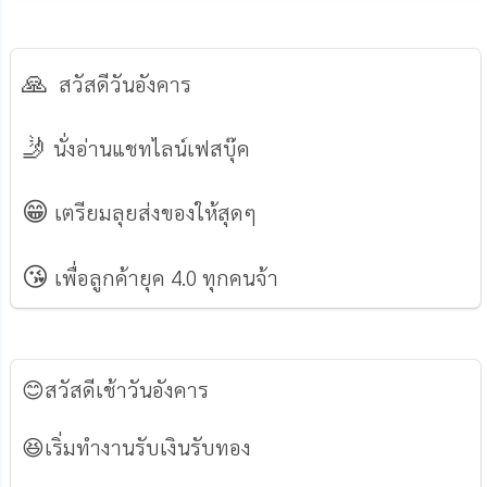
🙏
สวัสดีวันอังคาร
🤳
นั่งอ่านแชทไลน์เฟสบุ๊ค
😁
เตรียมลุยส่งของให้สุดๆ
😘
เพื่อลูกค้ายุค 4.0 ทุกคนจ้า
😊
สวัสดีเช้าวันอังคาร
😆
เริ่มทำงานรับเงินรับทอง