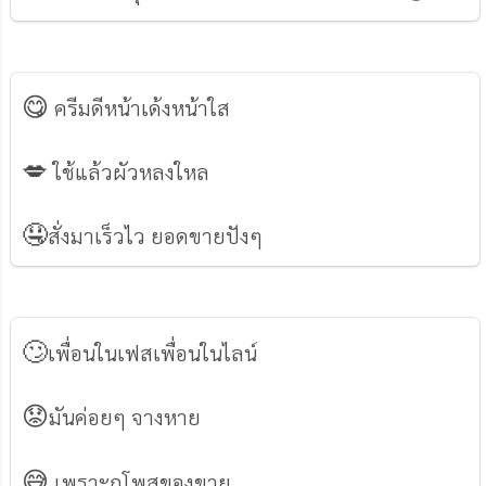
😋
ครีมดีหน้าเด้งหน้าใส
💋
ใช้แล้วผัวหลงใหล
🤤
สั่งมาเร็วไว ยอดขายปังๆ
🙄
เพื่อนในเฟสเพื่อนในไลน์
😟
มันค่อยๆ จางหาย
😅
เพราะกูโพสของขาย