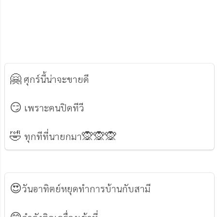
🤗
ศุกร์นี้น่าจะขายดี
😏
เพราะคนปิดทีวี
🤣
🙊🙊🙊
ทุกทีที่นายกมา
😍
วันอาทิตย์หยุดทำการบ้านกับสามี
😋