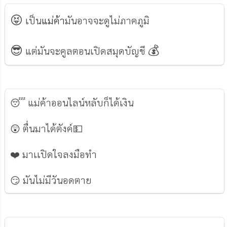
😝
เป็น
แม่ค้า
มันอาจจะดูไม่ภาคภูมิ
😎
💰
แต่มันจะคูลตอนเปิดสมุดบัญชี
😴 แม่ค้าออนไลน์หลับก็ได้เงิน
😲 ตื่นมาได้ตังค์💵
❤️️ มาเเปิดใจลงมือทำ
😏 มันไม่มีวันอดตาย