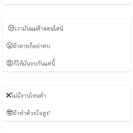
😒
เรามัน
แม่ค้าออนไลน์
😤
ถ้าอายก็อย่าคบ
😡
ก็ให้มันจบกันแค่นี้
❌
ไม่มีงานไหนต่ำ
🤓
ถ้าทำด้วยใจสูง"