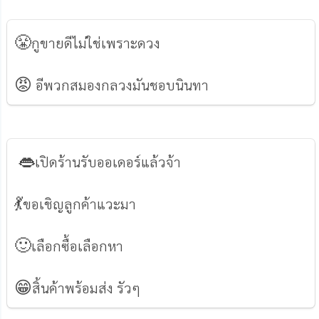
😤
กูขายดีไม่ใช่เพราะดวง
😡
อีพวกสมองกลวงมันชอบนินทา
👄
เปิดร้านรับออเดอร์แล้วจ้า
💃
ขอเชิญลูกค้าแวะมา
🙂
เลือกซื้อเลือกหา
😁
สิ้นค้าพร้อมส่ง รัวๆ