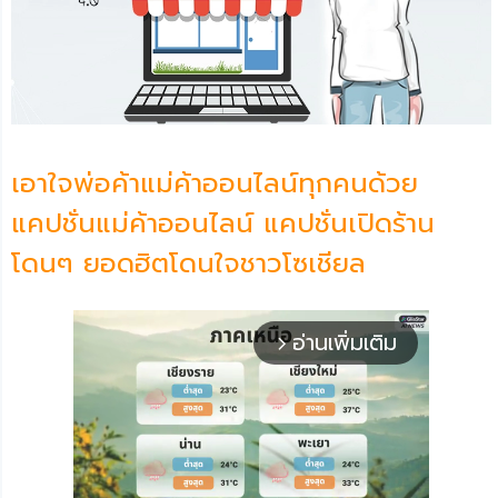
เอาใจพ่อค้าแม่ค้าออนไลน์ทุกคนด้วย
แคปชั่นแม่ค้าออนไลน์ แคปชั่นเปิดร้าน
โดนๆ ยอดฮิตโดนใจชาวโซเชียล
อ่านเพิ่มเติม
arrow_forward_ios