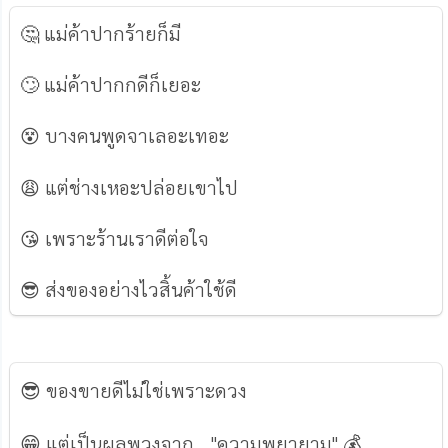
🤔 แม่ค้าปากร้ายก็มี
🙄 แม่ค้าปากกดีก็เยอะ
😵 บางคนพูดจาเลอะเทอะ
😩 แต่ช่างเหอะปล่อยเขาไป
😘 เพราะร้านเราดีต่อใจ
😎 ส่งของอย่างไวสิ้นค้าใช้ดี
😎
ของขายดีไม่ใช่เพราะดวง
😁
แต่เป็นผลพวงจาก... "ความพยายาม"
💰