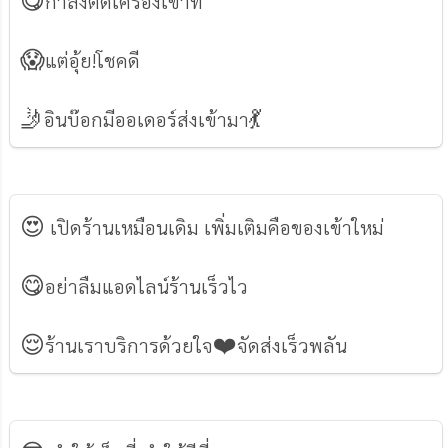
กำลังติดเครื่องเข้าที่
😱
แต่อุ้ย!โชคดี
🤳
💃
อินบ๊อกมีออเดอร์ส่งเข้ามา
😍
เปิดร้านเหมือนเดิม เพิ่มเติมคือของเข้าใหม่
😋
อย่าลืมแอดไลน์ร้านเร็วไว
😌
❤️️
ร้านเราบริการด้วยใจ
จัดส่งเร็วพลัน