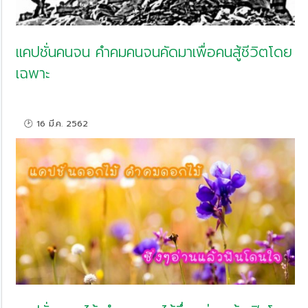
แคปชั่นคนจน คำคมคนจนคัดมาเพื่อคนสู้ชีวิตโดย
เฉพาะ
🕑 16 มี.ค. 2562