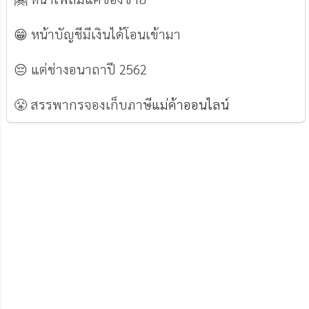
😁 หน้าบัญชีมีเงินได้โอนเข้ามา
😔 แต่ช่างอนาถาปี 2562
😤 สรรพากรจองเก็บภาษี
แม่ค้าออนไลน์