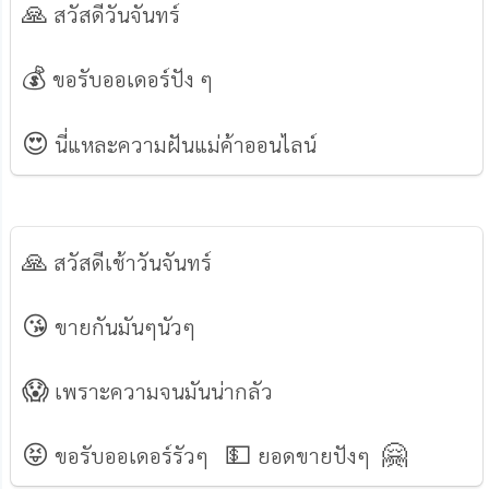
🙏
สวัสดีวันจันทร์
💰
ขอรับออเดอร์ปัง ๆ
😍
นี่แหละความฝันแม่ค้าออนไลน์
🙏
สวัสดีเช้าวันจันทร์
😘
ขายกันมันๆนัวๆ
😱
เพราะความจนมันน่ากลัว
😝
💵
🤗
ขอรับออเดอร์รัวๆ
ยอดขายปังๆ