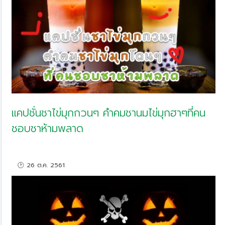
แคปชั่นชาไข่มุกกวนๆ คำคมชานมไข่มุกฮาๆที่คน
ชอบชาห้ามพลาด
🕑 26 ต.ค. 2561