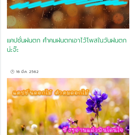
แคปชั่นฝนตก คำคมฝนตกเอาไว้โพสในวันฝนตก
น่ะจ๊ะ
🕑 16 มี.ค. 2562