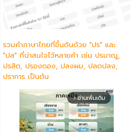
รวมคำภาษาไทยที่ขึ้นต้นด้วย "ปร" และ
"ปล" ที่น่าสนใจไว้หลายคำ เช่น ปรมาณู,
ปรสิต, ปรองดอง, ปลงผม, ปลดปลง,
ปราการ เป็นต้น
อ่านเพิ่มเติม
arrow_forward_ios