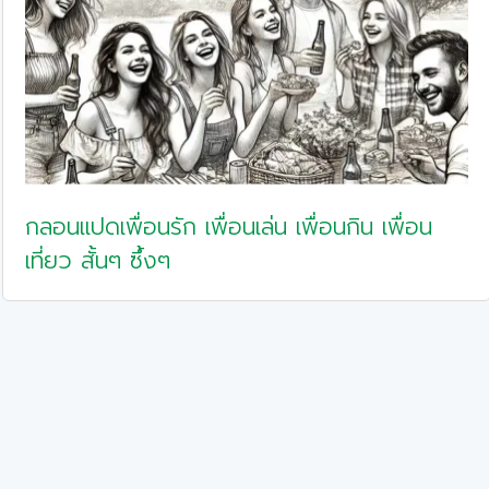
กลอนแปดเพื่อนรัก เพื่อนเล่น เพื่อนกิน เพื่อน
เที่ยว สั้นๆ ซึ้งๆ