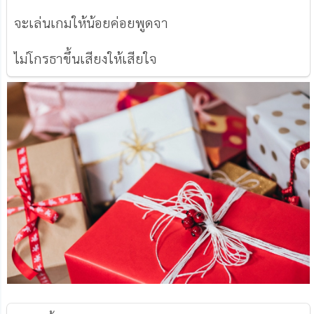
จะเล่นเกมให้น้อยค่อยพูดจา
ไม่โกรธาขึ้นเสียงให้เสียใจ