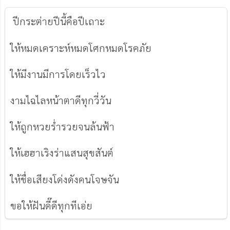
ปีกระต่ายปีนี้คือปีเถาะ
ให้หมดเคราะห์หมดโศกหมดโรคภัย
ให้มีงานมีการโดยเร็วไว
งามไฉไลหน้าตาดีทุกวี่วัน
ให้ถูกหวยร่ำรวยจนล้นฟ้า
ให้เฮฮาเริงร่าแสนสุขสันต์
ให้ชื่อเสียงโด่งดังคนโจษจัน
ขอให้ฝันดี๊ดีทุกทีเอ่ย