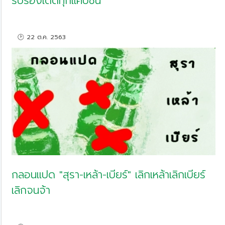
รับรองเด็ดทุกแคปชั่น
🕑 22 ต.ค. 2563
กลอนแปด "สุรา-เหล้า-เบียร์" เลิกเหล้าเลิกเบียร์
เลิกจนจ้า