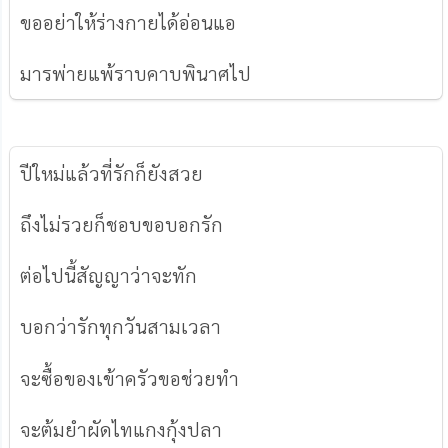
ขออย่าให้ร่างกายได้อ่อนแอ
มารพ่ายแพ้ราบคาบพินาศไป
ปีใหม่แล้วที่รักก็ยังสวย
ถึงไม่รวยก็ชอบขอบอกรัก
ต่อไปนี้สัญญาว่าจะทัก
บอกว่ารักทุกวันสามเวลา
จะซื้อของเข้าครัวขอช่วยทำ
จะต้มยำผัดไทแกงกุ้งปลา