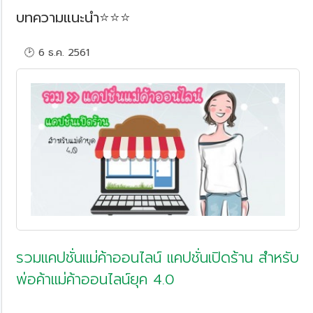
⭐
⭐
⭐
บทความแนะนำ
🕑 6 ธ.ค. 2561
รวมแคปชั่นแม่ค้าออนไลน์ แคปชั่นเปิดร้าน สำหรับ
พ่อค้าแม่ค้าออนไลน์ยุค 4.0