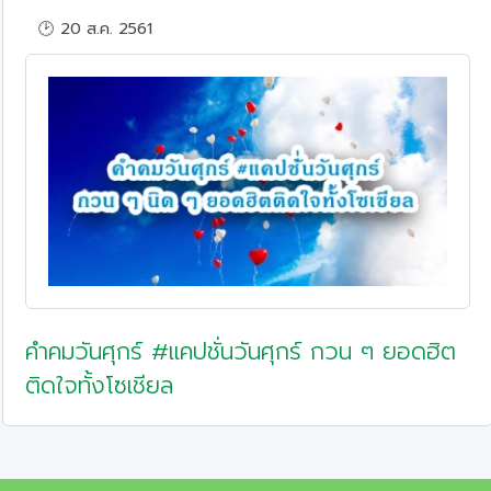
🕑 20 ส.ค. 2561
คำคมวันศุกร์ #แคปชั่นวันศุกร์ กวน ๆ ยอดฮิต
ติดใจทั้งโซเชียล