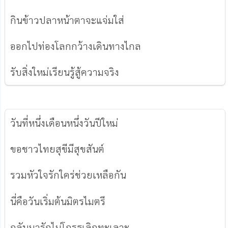
กินข้าวปลาหน้าตาจะแจ่มใส่
ออกไปท่องโลกกว้างเดินทางไกล
รับสิ่งใหม่เรียนรู้สู้ความจริง
วันที่หนึ่งเดือนหนึ่งวันปีใหม่
ขอชาวไทยสุขีมีสุขสันต์
รวมหัวใจรักใคร่ช่วยเหลือกัน
นี่คือวันเริ่มต้นมิตรไมตรี
กลับมารักไม่โกรธเลิกทะเลาะ