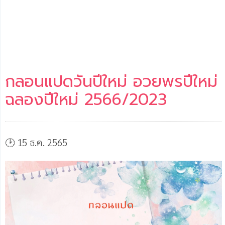
กลอนแปดวันปีใหม่ อวยพรปีใหม่
ฉลองปีใหม่ 2566/2023
🕑 15 ธ.ค. 2565