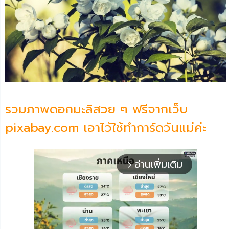
รวมภาพดอกมะลิสวย ๆ ฟรีจากเว็บ
pixabay.com เอาไว้ใช้ทำการ์ดวันแม่ค่ะ
อ่านเพิ่มเติม
arrow_forward_ios