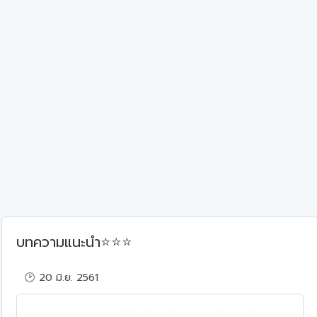
⭐
⭐
⭐
บทความแนะนำ
🕑 20 มิ.ย. 2561