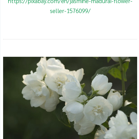
https://pixabay.com/en/jasmine-madurai-flower-
seller-1576099/