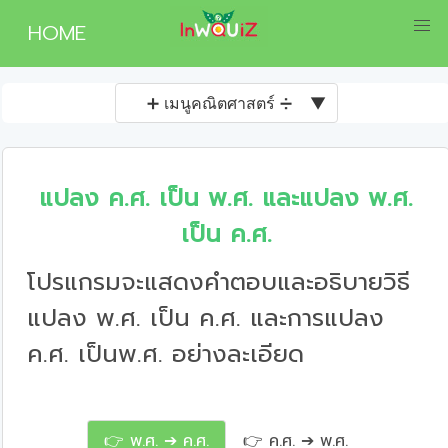
HOME
➕ เมนูคณิตศาสตร์ ➗
▼
แปลง ค.ศ. เป็น พ.ศ. และแปลง พ.ศ.
เป็น ค.ศ.
โปรแกรมจะแสดงคำตอบและอธิบายวิธี
แปลง พ.ศ. เป็น ค.ศ. และการแปลง
ค.ศ. เป็นพ.ศ. อย่างละเอียด
👉 พ.ศ. ➔ ค.ศ.
👉 ค.ศ. ➔ พ.ศ.