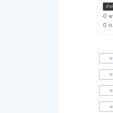
คำอ
ปี พ
ปี 
พ
พ
พ
พ