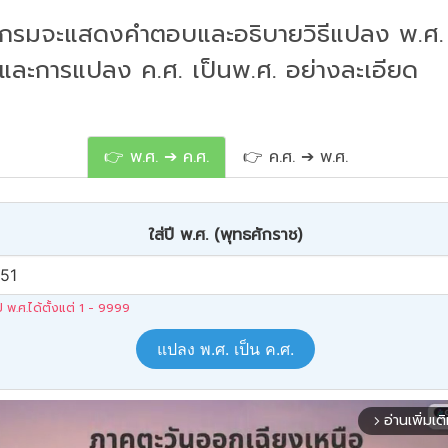
กรมจะแสดงคำตอบและอธิบายวิธีแปลง พ.ศ. 
 และการแปลง ค.ศ. เป็นพ.ศ. อย่างละเอียด
👉 พ.ศ. ➔ ค.ศ.
👉 ค.ศ. ➔ พ.ศ.
ใส่ปี พ.ศ. (พุทธศักราช)
ปี พ.ศ.ได้ตั้งแต่ 1 - 9999
แปลง พ.ศ. เป็น ค.ศ.
อ่านเพิ่มเต
arrow_forward_ios