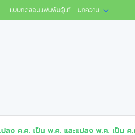
แบบทดสอบแฟนพันธุ์แท้
บทความ
แปลง ค.ศ. เป็น พ.ศ. และแปลง พ.ศ. เป็น ค.