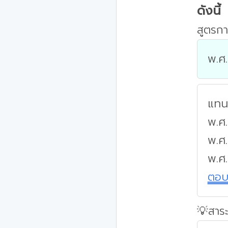
ดังนี้
สูตรกา
พ.ศ.
แทนค
พ.ศ.
พ.ศ
พ.ศ
ตอ
💡สาระ