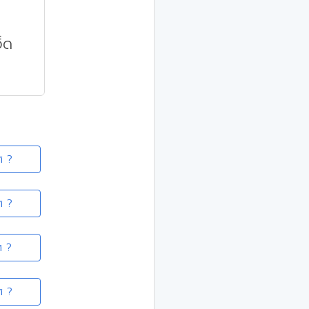
็ด
ศ ?
ศ ?
ศ ?
ศ ?