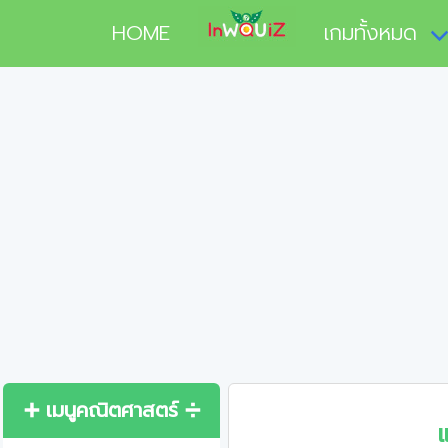
HOME
เกมทั้งหมด
➕ เมนูคณิตศาสตร์ ➗