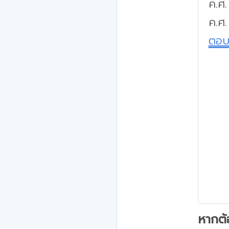
ค.ศ
ค.ศ
ตอ
หากต้