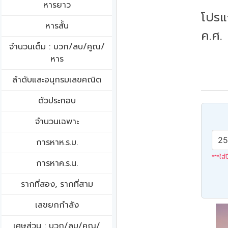
หารยาว
โปรแ
หารสั้น
ค.ศ.
จำนวนเต็ม : บวก/ลบ/คูณ/
หาร
ลำดับและอนุกรมเลขคณิต
ตัวประกอบ
จำนวนเฉพาะ
การหาห.ร.ม.
***ใส่
การหาค.ร.น.
รากที่สอง, รากที่สาม
เลขยกกำลัง
เศษส่วน : บวก/ลบ/คูณ/