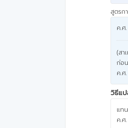
สูตรกา
ค.ศ.
(สาเ
ก่อน
ค.ศ.
วิธีแ
แทนค
ค.ศ.