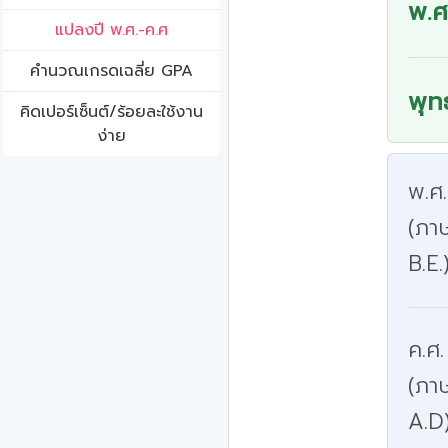
พ.ศ
แปลงปี พ.ศ.-ค.ศ
คํานวณเกรดเฉลี่ย GPA
พุท
คิดเปอร์เซ็นต์/ร้อยละใช้งาน
ง่าย
พ.ศ
(ภาษ
B.E.
ค.ศ.
(ภา
A.D