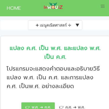
HOME
➕ เมนูคณิตศาสตร์ ➗
▼
แปลง ค.ศ. เป็น พ.ศ. และแปลง พ.ศ.
เป็น ค.ศ.
โปรแกรมจะแสดงคำตอบและอธิบายวิธี
แปลง พ.ศ. เป็น ค.ศ. และการแปลง
ค.ศ. เป็นพ.ศ. อย่างละเอียด
👉 พ.ศ. ➔ ค.ศ.
👉 ค.ศ. ➔ พ.ศ.