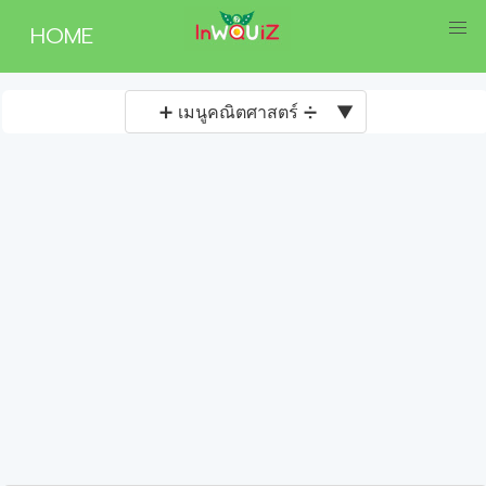
HOME
➕ เมนูคณิตศาสตร์ ➗
▼