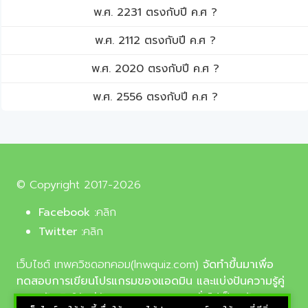
พ.ศ. 2231 ตรงกับปี ค.ศ ?
พ.ศ. 2112 ตรงกับปี ค.ศ ?
พ.ศ. 2020 ตรงกับปี ค.ศ ?
พ.ศ. 2556 ตรงกับปี ค.ศ ?
© Copyright 2017-2026
Facebook :
คลิก
Twitter :
คลิก
เว็บไซต์ เทพควิชดอทคอม(lnwquiz.com)
จัดทำขึ้นมาเพื่อ
ทดสอบการเขียนโปรแกรมของแอดมิน และแบ่งปันความรู้คู่
ความบันเทิงให้แก่น้อง ๆ ตลอดจนบุคลทั่วไปเป็นหลัก,