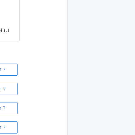
บสาม
ศ ?
ศ ?
ศ ?
ศ ?