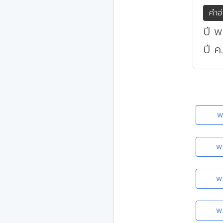
คำอ
ปี 
ปี ค
พ
พ
พ
พ