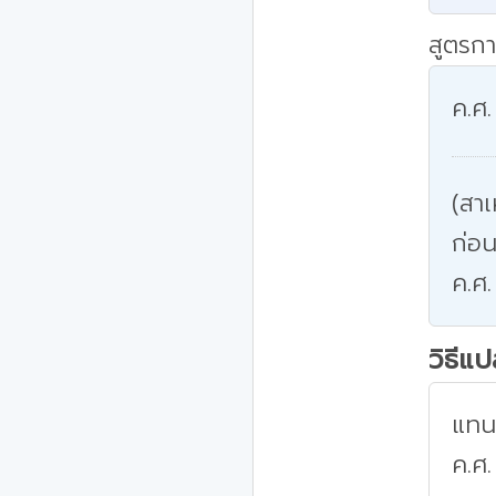
สูตรกา
ค.ศ.
(สาเ
ก่อน
ค.ศ.
วิธีแ
แทนค
ค.ศ.