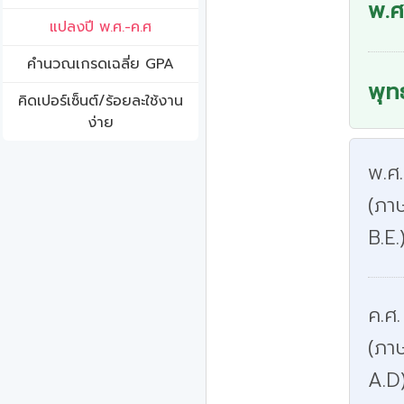
พ.ศ
แปลงปี พ.ศ.-ค.ศ
คํานวณเกรดเฉลี่ย GPA
พุท
คิดเปอร์เซ็นต์/ร้อยละใช้งาน
ง่าย
พ.ศ
(ภาษ
B.E.
ค.ศ.
(ภา
A.D