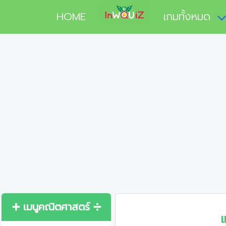
HOME
เกมทั้งหมด
➕ เมนูคณิตศาสตร์ ➗