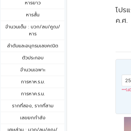
หารยาว
โปรแ
หารสั้น
ค.ศ.
จำนวนเต็ม : บวก/ลบ/คูณ/
หาร
ลำดับและอนุกรมเลขคณิต
ตัวประกอบ
จำนวนเฉพาะ
การหาห.ร.ม.
***ใส่
การหาค.ร.น.
รากที่สอง, รากที่สาม
เลขยกกำลัง
เศษส่วน : บวก/ลบ/คูณ/