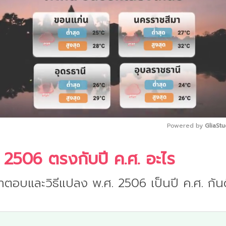
Powered by 
GliaStu
 2506 ตรงกับปี ค.ศ. อะไร
Mute
ำตอบและวิธีแปลง พ.ศ. 2506 เป็นปี ค.ศ. กันด