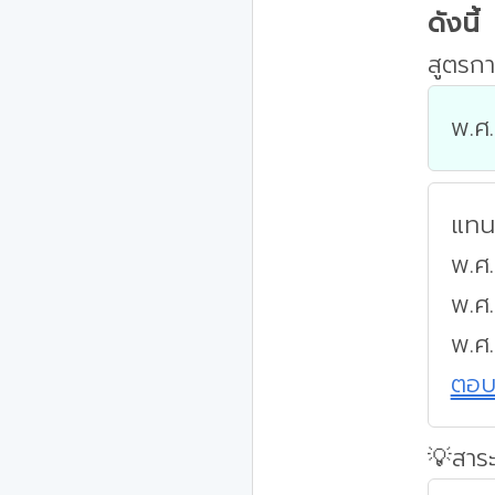
ดังนี้
สูตรกา
พ.ศ.
แทนค
พ.ศ.
พ.ศ
พ.ศ
ตอ
💡สาระ