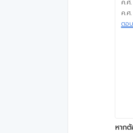
ค.ศ
ค.ศ.
ตอ
หากต้