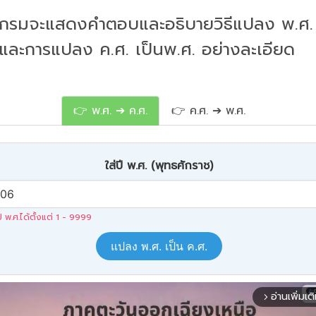
กรมจะแสดงคำตอบและอธิบายวิธีแปลง พ.ศ. 
 และการแปลง ค.ศ. เป็นพ.ศ. อย่างละเอียด
👉 พ.ศ. ➔ ค.ศ.
👉 ค.ศ. ➔ พ.ศ.
ใส่ปี พ.ศ. (พุทธศักราช)
ปี พ.ศ.ได้ตั้งแต่ 1 - 9999
แปลง พ.ศ. เป็น ค.ศ.
อ่านเพิ่มเต
arrow_forward_ios