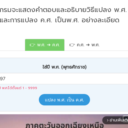
กรมจะแสดงคำตอบและอธิบายวิธีแปลง พ.ศ. 
 และการแปลง ค.ศ. เป็นพ.ศ. อย่างละเอียด
👉 พ.ศ. ➔ ค.ศ.
👉 ค.ศ. ➔ พ.ศ.
ใส่ปี พ.ศ. (พุทธศักราช)
ปี พ.ศ.ได้ตั้งแต่ 1 - 9999
แปลง พ.ศ. เป็น ค.ศ.
อ่านเพิ่มเต
arrow_forward_ios