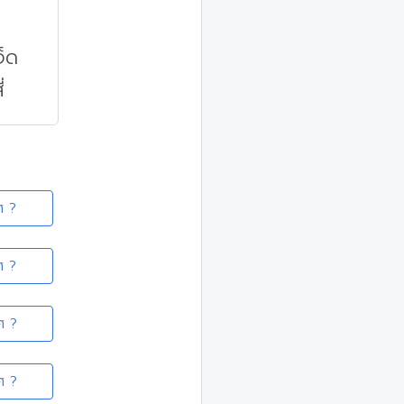
จ็ด
่
ศ ?
ศ ?
ศ ?
ศ ?