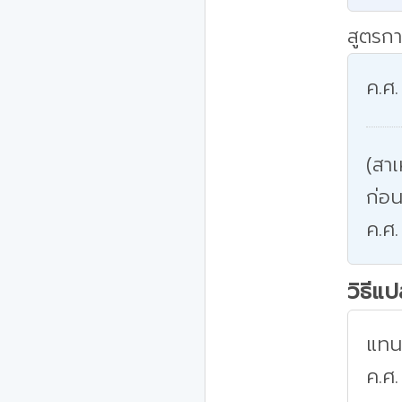
สูตรกา
ค.ศ.
(สาเ
ก่อน
ค.ศ.
วิธีแ
แทนค
ค.ศ.