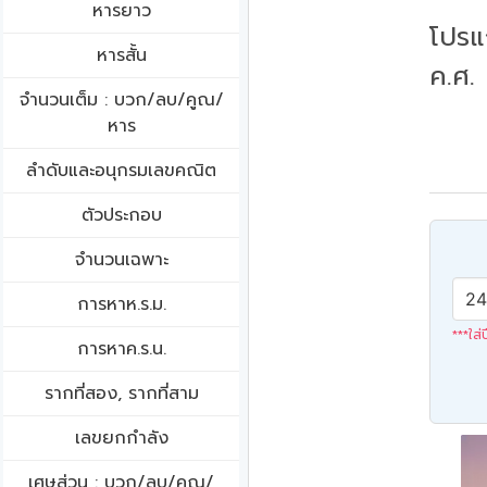
หารยาว
โปรแ
หารสั้น
ค.ศ.
จำนวนเต็ม : บวก/ลบ/คูณ/
หาร
ลำดับและอนุกรมเลขคณิต
ตัวประกอบ
จำนวนเฉพาะ
การหาห.ร.ม.
***ใส่
การหาค.ร.น.
รากที่สอง, รากที่สาม
เลขยกกำลัง
เศษส่วน : บวก/ลบ/คูณ/