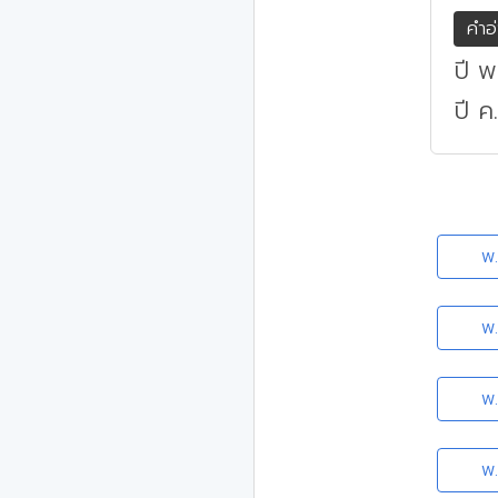
คำอ
ปี พ
ปี ค
พ
พ
พ
พ