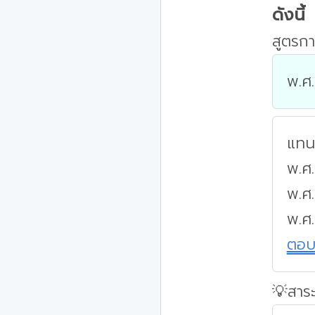
ดังนี้
สูตรกา
พ.ศ.
แทนค
พ.ศ.
พ.ศ
พ.ศ
ตอ
💡สาระ