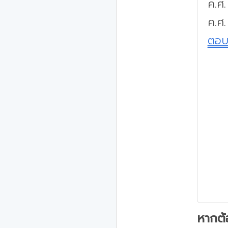
ค.ศ
ค.ศ
ตอ
หากต้