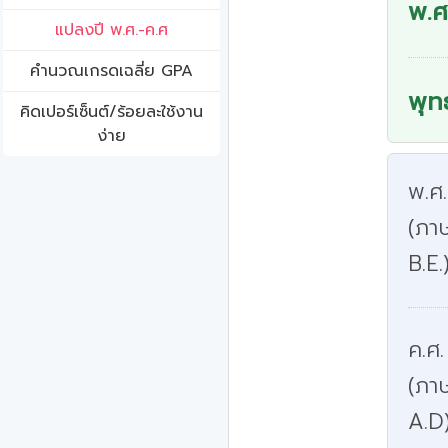
พ.ศ
แปลงปี พ.ศ.-ค.ศ
คํานวณเกรดเฉลี่ย GPA
พุท
คิดเปอร์เซ็นต์/ร้อยละใช้งาน
ง่าย
พ.ศ
(ภาษ
B.E.
ค.ศ.
(ภา
A.D