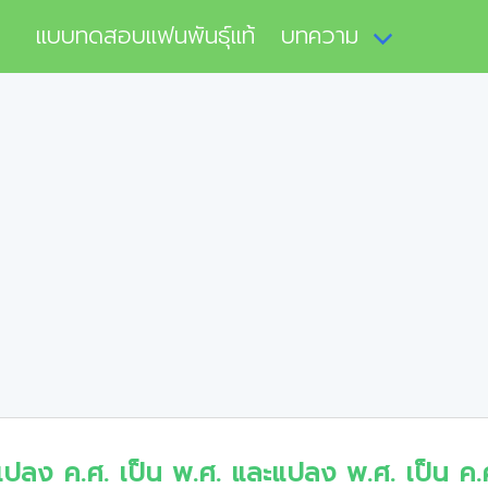
แบบทดสอบแฟนพันธุ์แท้
บทความ
แปลง ค.ศ. เป็น พ.ศ. และแปลง พ.ศ. เป็น ค.