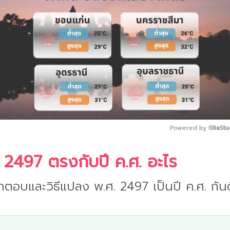
Powered by 
GliaStu
 2497 ตรงกับปี ค.ศ. อะไร
Mute
ำตอบและวิธีแปลง พ.ศ. 2497 เป็นปี ค.ศ. กันด