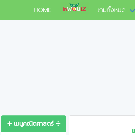
HOME
เกมทั้งหมด
➕ เมนูคณิตศาสตร์ ➗