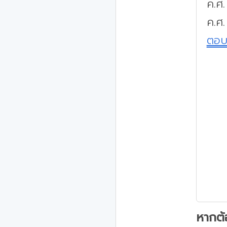
ค.ศ
ค.ศ
ตอ
หากต้