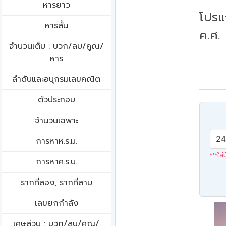
หารยาว
โปรแ
หารสั้น
ค.ศ.
จำนวนเต็ม : บวก/ลบ/คูณ/
หาร
ลำดับและอนุกรมเลขคณิต
ตัวประกอบ
จำนวนเฉพาะ
การหาห.ร.ม.
***ใส่
การหาค.ร.น.
รากที่สอง, รากที่สาม
เลขยกกำลัง
เศษส่วน : บวก/ลบ/คูณ/