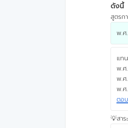
ดังนี้
สูตรกา
พ.ศ.
แทนค
พ.ศ.
พ.ศ
พ.ศ
ตอ
💡สาระ