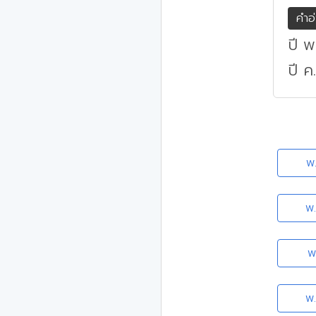
คำอ
ปี พ
ปี ค
พ
พ
พ
พ