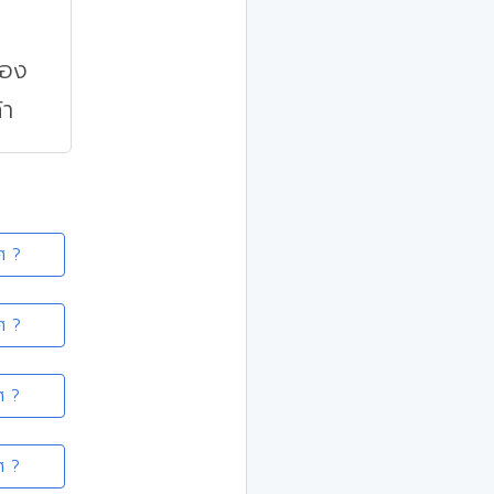
สอง
้า
ศ ?
ศ ?
ศ ?
ศ ?