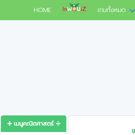
HOME
เกมทั้งหมด
➕ เมนูคณิตศาสตร์ ➗