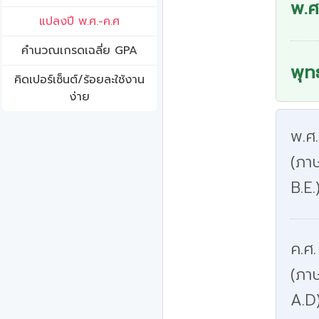
พ.ศ
แปลงปี พ.ศ.-ค.ศ
คํานวณเกรดเฉลี่ย GPA
พุท
คิดเปอร์เซ็นต์/ร้อยละใช้งาน
ง่าย
พ.ศ
(ภาษ
B.E.
ค.ศ.
(ภา
A.D