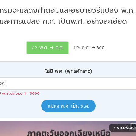
กรมจะแสดงคำตอบและอธิบายวิธีแปลง พ.ศ. 
 และการแปลง ค.ศ. เป็นพ.ศ. อย่างละเอียด
👉 พ.ศ. ➔ ค.ศ.
👉 ค.ศ. ➔ พ.ศ.
ใส่ปี พ.ศ. (พุทธศักราช)
ปี พ.ศ.ได้ตั้งแต่ 1 - 9999
แปลง พ.ศ. เป็น ค.ศ.
อ่านเพิ่มเต
arrow_forward_ios