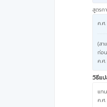
สูตรกา
ค.ศ.
(สาเ
ก่อน
ค.ศ.
วิธีแ
แทนค
ค.ศ.