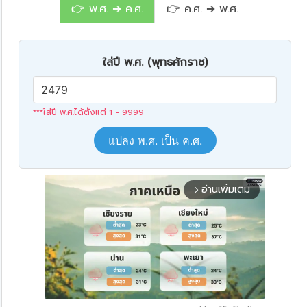
👉 พ.ศ. ➔ ค.ศ.
👉 ค.ศ. ➔ พ.ศ.
ใส่ปี พ.ศ. (พุทธศักราช)
***ใส่ปี พ.ศ.ได้ตั้งแต่ 1 - 9999
แปลง พ.ศ. เป็น ค.ศ.
อ่านเพิ่มเติม
arrow_forward_ios