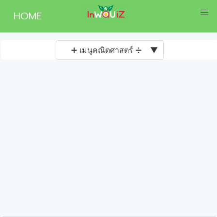
HOME
➕ เมนูคณิตศาสตร์ ➗
▼