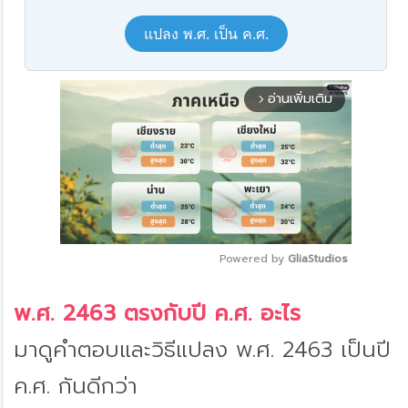
แปลง พ.ศ. เป็น ค.ศ.
อ่านเพิ่มเติม
arrow_forward_ios
Powered by 
GliaStudios
Mute
พ.ศ. 2463 ตรงกับปี ค.ศ. อะไร
มาดูคำตอบและวิธีแปลง พ.ศ. 2463 เป็นปี
ค.ศ. กันดีกว่า