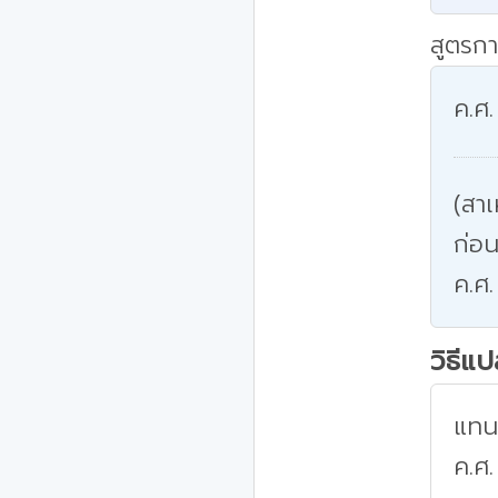
สูตรกา
ค.ศ.
(สาเ
ก่อน
ค.ศ.
วิธีแ
แทนค
ค.ศ.