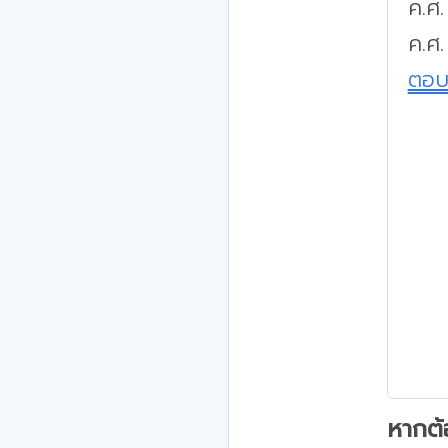
ค.ศ
ค.ศ.
ตอ
หากต้