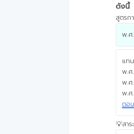
ดังนี้
สูตรกา
พ.ศ.
แทนค
พ.ศ.
พ.ศ
พ.ศ
ตอ
💡สาระ