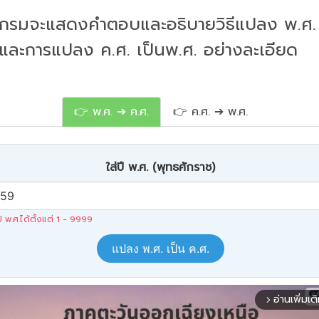
กรมจะแสดงคำตอบและอธิบายวิธีแปลง พ.ศ. 
 และการแปลง ค.ศ. เป็นพ.ศ. อย่างละเอียด
👉 พ.ศ. ➔ ค.ศ.
👉 ค.ศ. ➔ พ.ศ.
ใส่ปี พ.ศ. (พุทธศักราช)
ปี พ.ศ.ได้ตั้งแต่ 1 - 9999
แปลง พ.ศ. เป็น ค.ศ.
อ่านเพิ่มเต
arrow_forward_ios