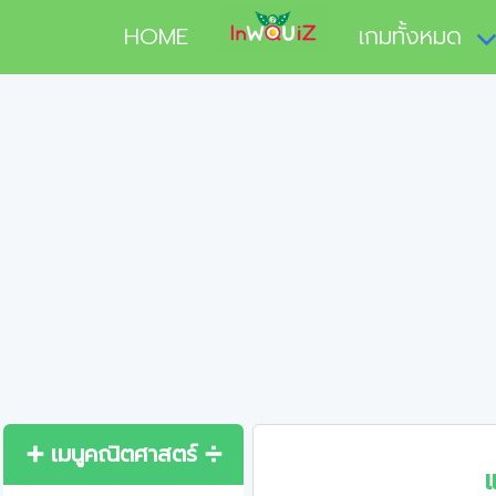
HOME
เกมทั้งหมด
➕ เมนูคณิตศาสตร์ ➗