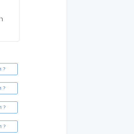
้า
ศ ?
ศ ?
ศ ?
ศ ?