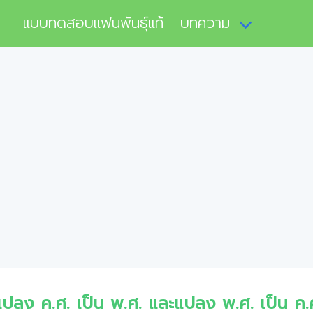
แบบทดสอบแฟนพันธุ์แท้
บทความ
แปลง ค.ศ. เป็น พ.ศ. และแปลง พ.ศ. เป็น ค.