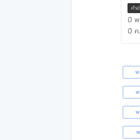
คำอ
ปี พ
ปี ค
พ
พ
พ
พ