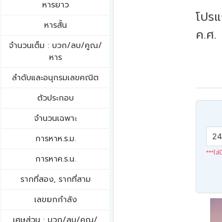
หารยาว
โปรแ
หารสั้น
ค.ศ.
จำนวนเต็ม : บวก/ลบ/คูณ/
หาร
ลำดับและอนุกรมเลขคณิต
ตัวประกอบ
จำนวนเฉพาะ
การหาห.ร.ม.
***ใส่
การหาค.ร.น.
รากที่สอง, รากที่สาม
เลขยกกำลัง
เศษส่วน : บวก/ลบ/คูณ/