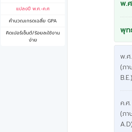
พ.ศ
แปลงปี พ.ศ.-ค.ศ
คํานวณเกรดเฉลี่ย GPA
พุท
คิดเปอร์เซ็นต์/ร้อยละใช้งาน
ง่าย
พ.ศ
(ภาษ
B.E.
ค.ศ.
(ภา
A.D