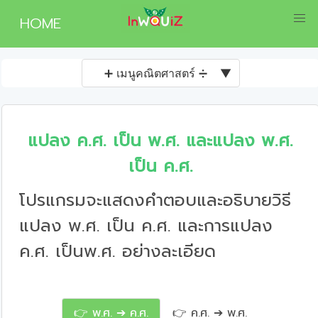
HOME
➕ เมนูคณิตศาสตร์ ➗
▼
แปลง ค.ศ. เป็น พ.ศ. และแปลง พ.ศ.
เป็น ค.ศ.
โปรแกรมจะแสดงคำตอบและอธิบายวิธี
แปลง พ.ศ. เป็น ค.ศ. และการแปลง
ค.ศ. เป็นพ.ศ. อย่างละเอียด
👉 พ.ศ. ➔ ค.ศ.
👉 ค.ศ. ➔ พ.ศ.