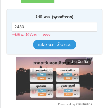
ใส่ปี พ.ศ. (พุทธศักราช)
***ใส่ปี พ.ศ.ได้ตั้งแต่ 1 - 9999
แปลง พ.ศ. เป็น ค.ศ.
อ่านเพิ่มเติม
arrow_forward_ios
Powered by 
GliaStudios