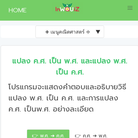
HOME
➕ เมนูคณิตศาสตร์ ➗
▼
แปลง ค.ศ. เป็น พ.ศ. และแปลง พ.ศ.
เป็น ค.ศ.
โปรแกรมจะแสดงคำตอบและอธิบายวิธี
แปลง พ.ศ. เป็น ค.ศ. และการแปลง
ค.ศ. เป็นพ.ศ. อย่างละเอียด
👉 พ.ศ. ➔ ค.ศ.
👉 ค.ศ. ➔ พ.ศ.