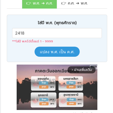
👉 พ.ศ. ➔ ค.ศ.
👉 ค.ศ. ➔ พ.ศ.
ใส่ปี พ.ศ. (พุทธศักราช)
***ใส่ปี พ.ศ.ได้ตั้งแต่ 1 - 9999
แปลง พ.ศ. เป็น ค.ศ.
อ่านเพิ่มเติม
arrow_forward_ios