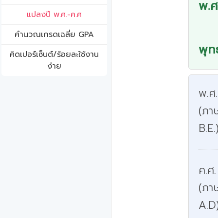
พ.ศ
แปลงปี พ.ศ.-ค.ศ
คํานวณเกรดเฉลี่ย GPA
พุท
คิดเปอร์เซ็นต์/ร้อยละใช้งาน
ง่าย
พ.ศ
(ภาษ
B.E.
ค.ศ.
(ภา
A.D