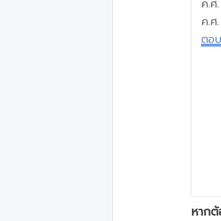
ค.ศ
ค.ศ.
ตอ
หากต้