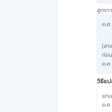
สูตรกา
ค.ศ.
(สาเ
ก่อน
ค.ศ.
วิธีแ
แทนค
ค.ศ.