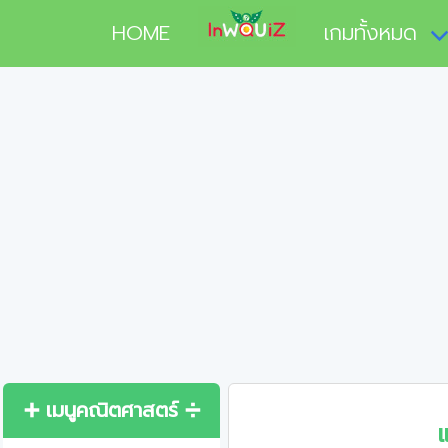
HOME
เกมทั้งหมด
➕ เมนูคณิตศาสตร์ ➗