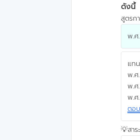
ดังนี้
สูตรกา
พ.ศ.
แทนค
พ.ศ.
พ.ศ
พ.ศ
ตอ
💡สาระ