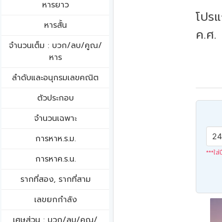
หารยาว
โปรแ
หารสั้น
ค.ศ.
จำนวนเต็ม : บวก/ลบ/คูณ/
หาร
ลำดับและอนุกรมเลขคณิต
ตัวประกอบ
จำนวนเฉพาะ
การหาห.ร.ม.
***ใส่
การหาค.ร.น.
รากที่สอง, รากที่สาม
เลขยกกำลัง
เศษส่วน : บวก/ลบ/คูณ/