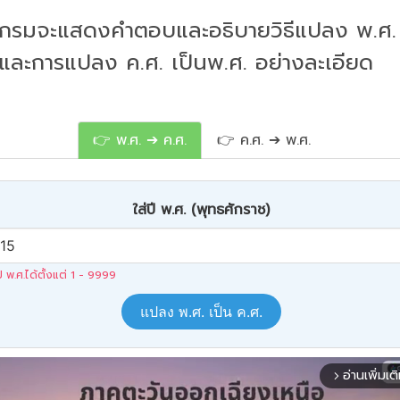
กรมจะแสดงคำตอบและอธิบายวิธีแปลง พ.ศ. 
 และการแปลง ค.ศ. เป็นพ.ศ. อย่างละเอียด
👉 พ.ศ. ➔ ค.ศ.
👉 ค.ศ. ➔ พ.ศ.
ใส่ปี พ.ศ. (พุทธศักราช)
ปี พ.ศ.ได้ตั้งแต่ 1 - 9999
แปลง พ.ศ. เป็น ค.ศ.
อ่านเพิ่มเต
arrow_forward_ios