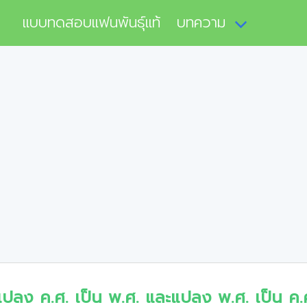
แบบทดสอบแฟนพันธุ์แท้
บทความ
แปลง ค.ศ. เป็น พ.ศ. และแปลง พ.ศ. เป็น ค.