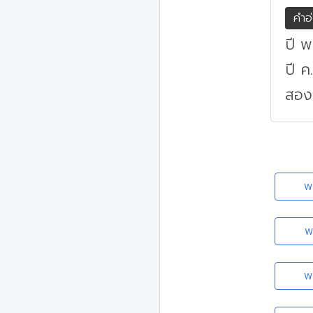
คำอ
ปี พ
ปี ค
สอง
พ
พ
พ