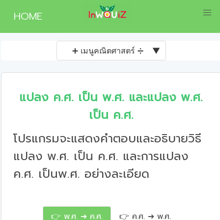
HOME
➕ เมนูคณิตศาสตร์ ➗
▼
แปลง ค.ศ. เป็น พ.ศ. และแปลง พ.ศ.
เป็น ค.ศ.
โปรแกรมจะแสดงคำตอบและอธิบายวิธี
แปลง พ.ศ. เป็น ค.ศ. และการแปลง
ค.ศ. เป็นพ.ศ. อย่างละเอียด
👉 พ.ศ. ➔ ค.ศ.
👉 ค.ศ. ➔ พ.ศ.