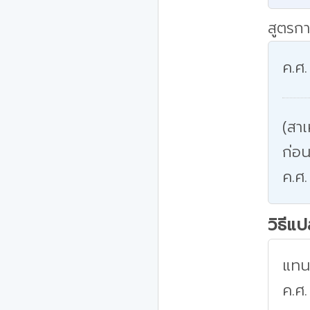
สูตรกา
ค.ศ.
(สาเ
ก่อน
ค.ศ.
วิธีแ
แทนค
ค.ศ.