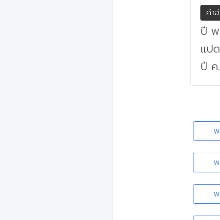
คำอ
ปี 
แปด
ปี ค
พ
พ
พ