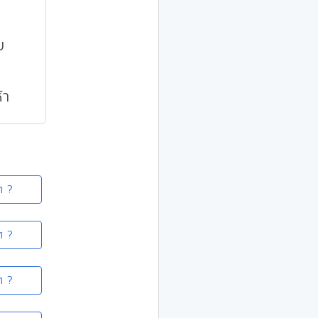
บ
้า
ศ ?
ศ ?
ศ ?