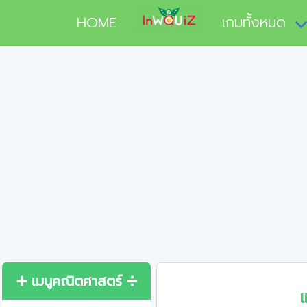
HOME
เกมทั้งหมด
➕ เมนูคณิตศาสตร์ ➗