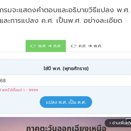
กรมจะแสดงคำตอบและอธิบายวิธีแปลง พ.ศ. 
 และการแปลง ค.ศ. เป็นพ.ศ. อย่างละเอียด
👉 พ.ศ. ➔ ค.ศ.
👉 ค.ศ. ➔ พ.ศ.
ใส่ปี พ.ศ. (พุทธศักราช)
ปี พ.ศ.ได้ตั้งแต่ 1 - 9999
แปลง พ.ศ. เป็น ค.ศ.
อ่านเพิ่มเต
arrow_forward_ios