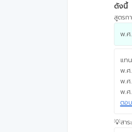
ดังนี้
สูตรกา
พ.ศ.
แทนค
พ.ศ.
พ.ศ
พ.ศ
ตอ
💡สาระ