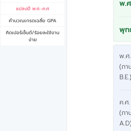
พ.ศ
แปลงปี พ.ศ.-ค.ศ
คํานวณเกรดเฉลี่ย GPA
พุท
คิดเปอร์เซ็นต์/ร้อยละใช้งาน
ง่าย
พ.ศ
(ภาษ
B.E.
ค.ศ.
(ภา
A.D