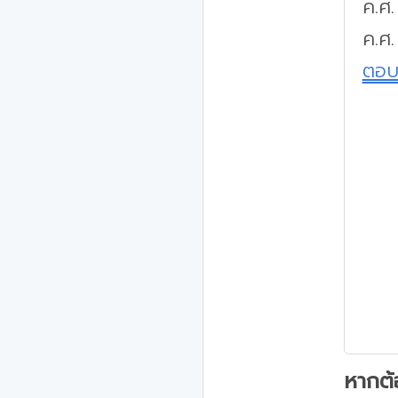
ค.ศ
ค.ศ.
ตอ
หากต้