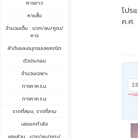
หารยาว
โปรแ
หารสั้น
ค.ศ.
จำนวนเต็ม : บวก/ลบ/คูณ/
หาร
ลำดับและอนุกรมเลขคณิต
ตัวประกอบ
จำนวนเฉพาะ
การหาห.ร.ม.
***ใส่
การหาค.ร.น.
รากที่สอง, รากที่สาม
เลขยกกำลัง
เศษส่วน : บวก/ลบ/คูณ/