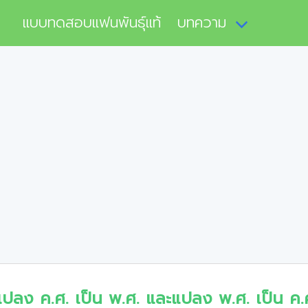
แบบทดสอบแฟนพันธุ์แท้
บทความ
แปลง ค.ศ. เป็น พ.ศ. และแปลง พ.ศ. เป็น ค.