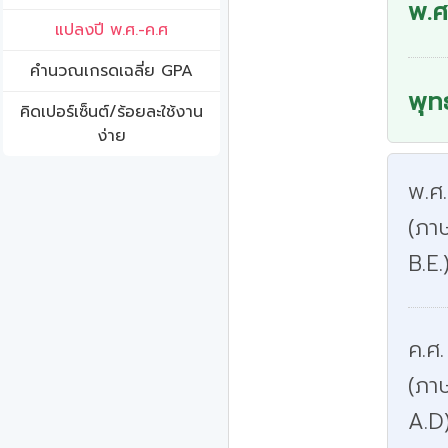
พ.ศ
แปลงปี พ.ศ.-ค.ศ
คํานวณเกรดเฉลี่ย GPA
พุท
คิดเปอร์เซ็นต์/ร้อยละใช้งาน
ง่าย
พ.ศ
(ภาษ
B.E.
ค.ศ.
(ภา
A.D