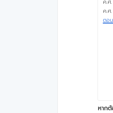
ค.ศ
ค.ศ.
ตอ
หากต้