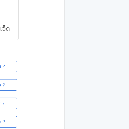
เจ็ด
ศ ?
ศ ?
ศ ?
ศ ?