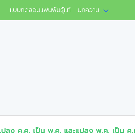
แบบทดสอบแฟนพันธุ์แท้
บทความ
แปลง ค.ศ. เป็น พ.ศ. และแปลง พ.ศ. เป็น ค.