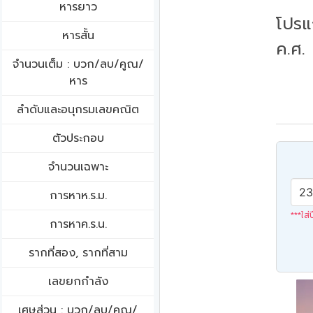
หารยาว
โปรแ
หารสั้น
ค.ศ.
จำนวนเต็ม : บวก/ลบ/คูณ/
หาร
ลำดับและอนุกรมเลขคณิต
ตัวประกอบ
จำนวนเฉพาะ
การหาห.ร.ม.
***ใส่
การหาค.ร.น.
รากที่สอง, รากที่สาม
เลขยกกำลัง
เศษส่วน : บวก/ลบ/คูณ/