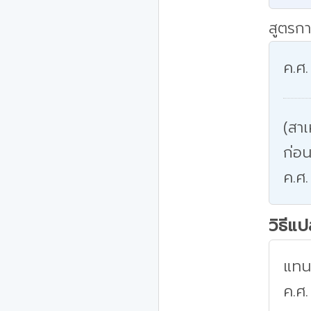
สูตรกา
ค.ศ.
(สาเ
ก่อน
ค.ศ.
วิธีแ
แทนค
ค.ศ.