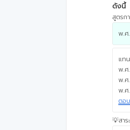
ดังนี้
สูตรกา
พ.ศ.
แทนค
พ.ศ.
พ.ศ
พ.ศ
ตอ
💡สาระ