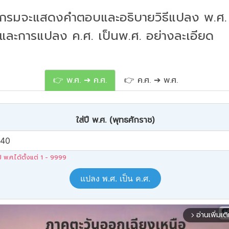
กรมจะแสดงคำตอบและอธิบายวิธีแปลง พ.ศ. 
 และการแปลง ค.ศ. เป็นพ.ศ. อย่างละเอียด
👉 พ.ศ. ➔ ค.ศ.
👉 ค.ศ. ➔ พ.ศ.
ใส่ปี พ.ศ. (พุทธศักราช)
ปี พ.ศ.ได้ตั้งแต่ 1 - 9999
แปลง พ.ศ. เป็น ค.ศ.
อ่านเพิ่มเต
arrow_forward_ios