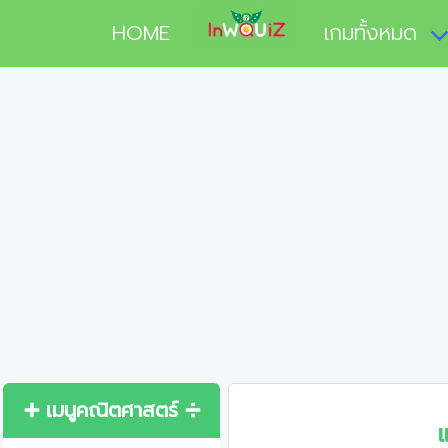
HOME
เกมทั้งหมด
➕ เมนูคณิตศาสตร์ ➗