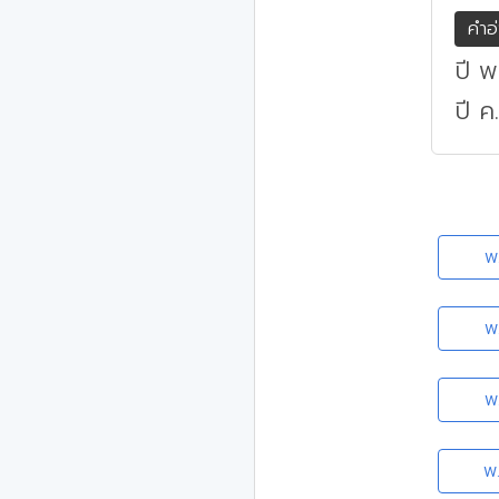
คำอ
ปี พ
ปี ค
พ
พ
พ
พ