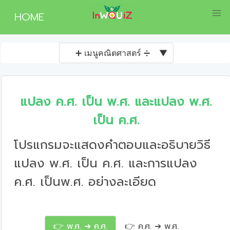
HOME
➕ เมนูคณิตศาสตร์ ➗
▼
แปลง ค.ศ. เป็น พ.ศ. และแปลง พ.ศ.
เป็น ค.ศ.
โปรแกรมจะแสดงคำตอบและอธิบายวิธี
แปลง พ.ศ. เป็น ค.ศ. และการแปลง
ค.ศ. เป็นพ.ศ. อย่างละเอียด
👉 พ.ศ. ➔ ค.ศ.
👉 ค.ศ. ➔ พ.ศ.