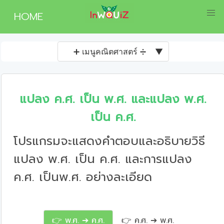
HOME
➕ เมนูคณิตศาสตร์ ➗
▼
แปลง ค.ศ. เป็น พ.ศ. และแปลง พ.ศ.
เป็น ค.ศ.
โปรแกรมจะแสดงคำตอบและอธิบายวิธี
แปลง พ.ศ. เป็น ค.ศ. และการแปลง
ค.ศ. เป็นพ.ศ. อย่างละเอียด
👉 พ.ศ. ➔ ค.ศ.
👉 ค.ศ. ➔ พ.ศ.