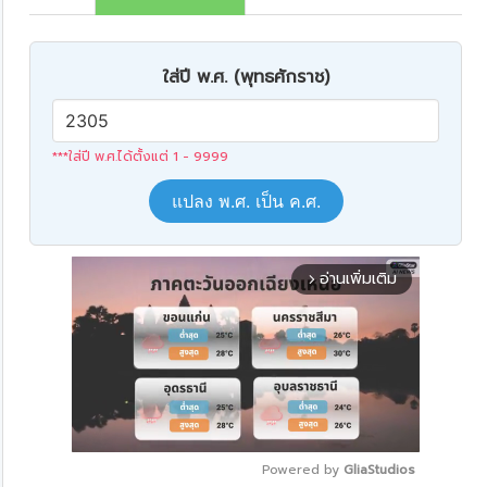
ใส่ปี พ.ศ. (พุทธศักราช)
***ใส่ปี พ.ศ.ได้ตั้งแต่ 1 - 9999
แปลง พ.ศ. เป็น ค.ศ.
อ่านเพิ่มเติม
arrow_forward_ios
Powered by 
GliaStudios