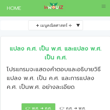
HOME
➕ เมนูคณิตศาสตร์ ➗
▼
แปลง ค.ศ. เป็น พ.ศ. และแปลง พ.ศ.
เป็น ค.ศ.
โปรแกรมจะแสดงคำตอบและอธิบายวิธี
แปลง พ.ศ. เป็น ค.ศ. และการแปลง
ค.ศ. เป็นพ.ศ. อย่างละเอียด
👉 พ.ศ. ➔ ค.ศ.
👉 ค.ศ. ➔ พ.ศ.