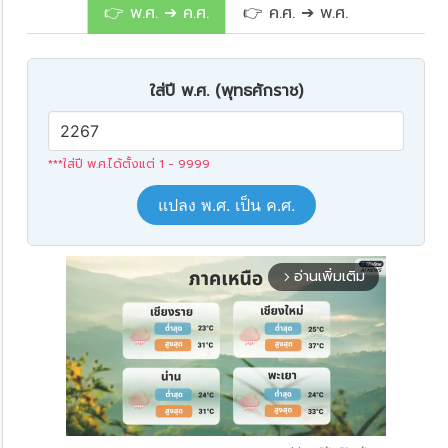
👉 พ.ศ. ➔ ค.ศ.
👉 ค.ศ. ➔ พ.ศ.
ใส่ปี พ.ศ. (พุทธศักราช)
***ใส่ปี พ.ศ.ได้ตั้งแต่ 1 - 9999
แปลง พ.ศ. เป็น ค.ศ.
อ่านเพิ่มเติม
arrow_forward_ios