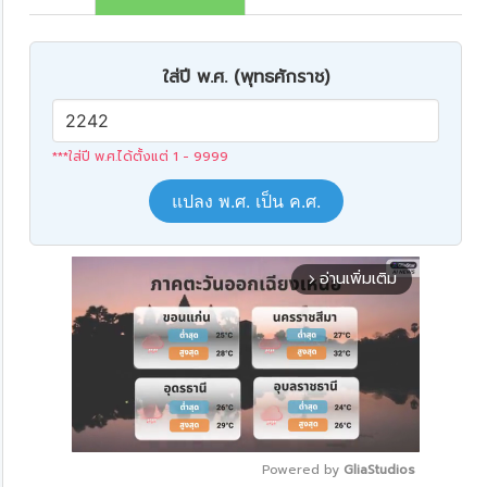
ใส่ปี พ.ศ. (พุทธศักราช)
***ใส่ปี พ.ศ.ได้ตั้งแต่ 1 - 9999
แปลง พ.ศ. เป็น ค.ศ.
อ่านเพิ่มเติม
arrow_forward_ios
Powered by 
GliaStudios