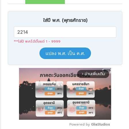
ใส่ปี พ.ศ. (พุทธศักราช)
***ใส่ปี พ.ศ.ได้ตั้งแต่ 1 - 9999
แปลง พ.ศ. เป็น ค.ศ.
อ่านเพิ่มเติม
arrow_forward_ios
Powered by 
GliaStudios