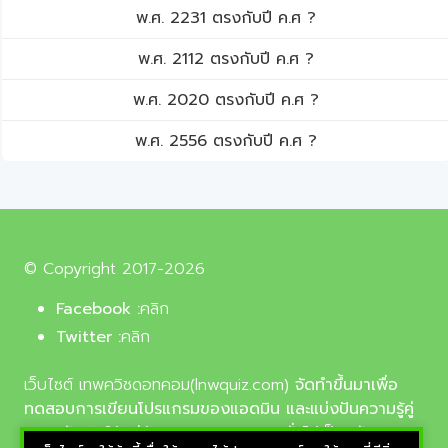
พ.ศ. 2231 ตรงกับปี ค.ศ ?
พ.ศ. 2112 ตรงกับปี ค.ศ ?
พ.ศ. 2020 ตรงกับปี ค.ศ ?
พ.ศ. 2556 ตรงกับปี ค.ศ ?
© Copyright 2017-2026
Facebook :
คลิก
Twitter :
คลิก
เว็บไซต์ เทพควิชดอทคอม(lnwquiz.com)
จัดทำขึ้นมาเพื่อ
ทดสอบการเขียนโปรแกรมของแอดมิน และแบ่งปันความรู้คู่
ความบันเทิงให้แก่น้อง ๆ ตลอดจนบุคลทั่วไปเป็นหลัก,