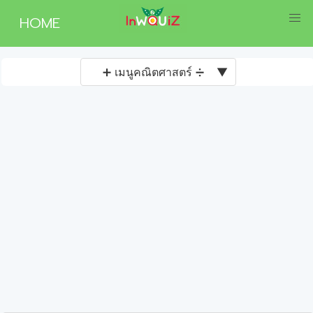
HOME
➕ เมนูคณิตศาสตร์ ➗
▼