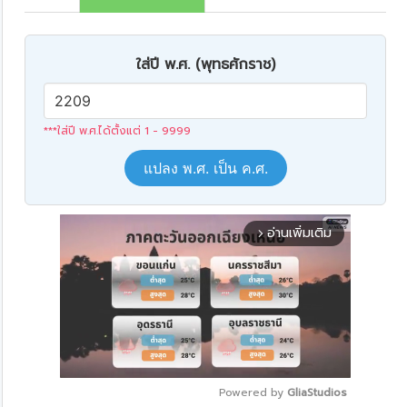
ใส่ปี พ.ศ. (พุทธศักราช)
***ใส่ปี พ.ศ.ได้ตั้งแต่ 1 - 9999
แปลง พ.ศ. เป็น ค.ศ.
อ่านเพิ่มเติม
arrow_forward_ios
Powered by 
GliaStudios