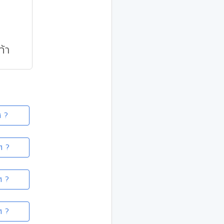
้า
ศ ?
ศ ?
ศ ?
ศ ?