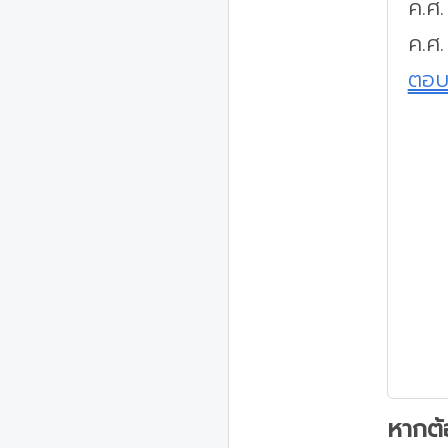
ค.ศ
ค.ศ.
ตอ
หากต้