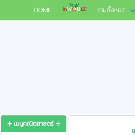
HOME
เกมทั้งหมด
➕ เมนูคณิตศาสตร์ ➗