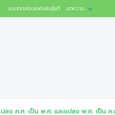
แบบทดสอบแฟนพันธุ์แท้
บทความ
แปลง ค.ศ. เป็น พ.ศ. และแปลง พ.ศ. เป็น ค.