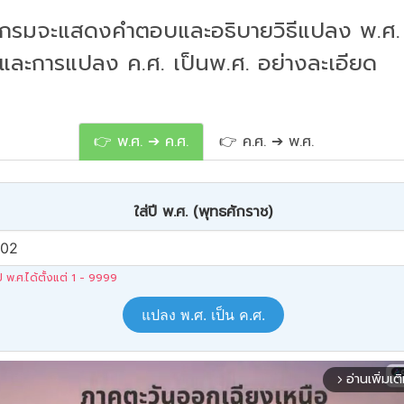
กรมจะแสดงคำตอบและอธิบายวิธีแปลง พ.ศ. 
 และการแปลง ค.ศ. เป็นพ.ศ. อย่างละเอียด
👉 พ.ศ. ➔ ค.ศ.
👉 ค.ศ. ➔ พ.ศ.
ใส่ปี พ.ศ. (พุทธศักราช)
ปี พ.ศ.ได้ตั้งแต่ 1 - 9999
แปลง พ.ศ. เป็น ค.ศ.
อ่านเพิ่มเต
arrow_forward_ios