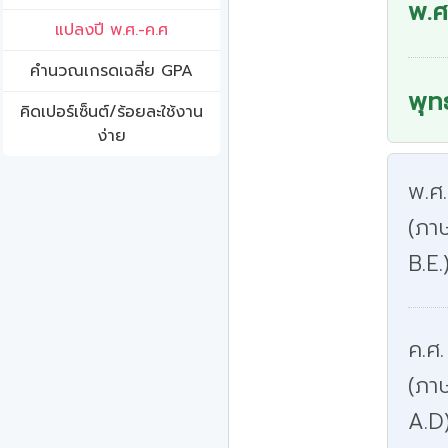
พ.ศ
แปลงปี พ.ศ.-ค.ศ
คํานวณเกรดเฉลี่ย GPA
พุท
คิดเปอร์เซ็นต์/ร้อยละใช้งาน
ง่าย
พ.ศ
(ภาษ
B.E.
ค.ศ.
(ภา
A.D