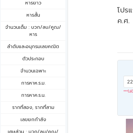
หารยาว
โปรแ
หารสั้น
ค.ศ.
จำนวนเต็ม : บวก/ลบ/คูณ/
หาร
ลำดับและอนุกรมเลขคณิต
ตัวประกอบ
จำนวนเฉพาะ
การหาห.ร.ม.
***ใส่
การหาค.ร.น.
รากที่สอง, รากที่สาม
เลขยกกำลัง
เศษส่วน : บวก/ลบ/คูณ/