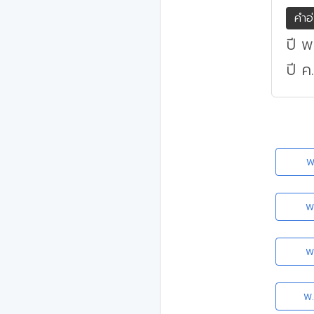
คำอ
ปี 
ปี ค
พ
พ
พ
พ