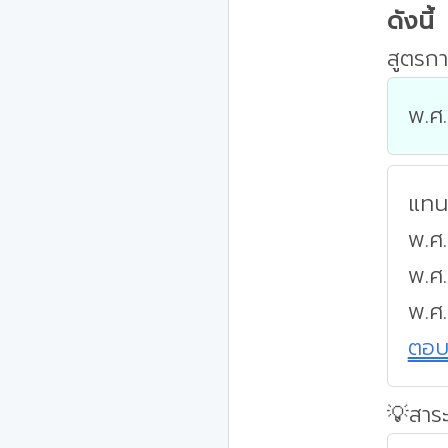
ดังนี้
สูตรกา
พ.ศ.
แทนค
พ.ศ.
พ.ศ
พ.ศ
ตอ
💡สาระ