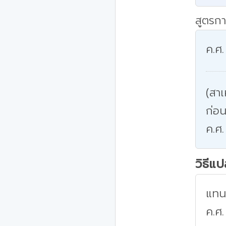
สูตรกา
ค.ศ.
(สาเ
ก่อน
ค.ศ.
วิธีแ
แทนค
ค.ศ.