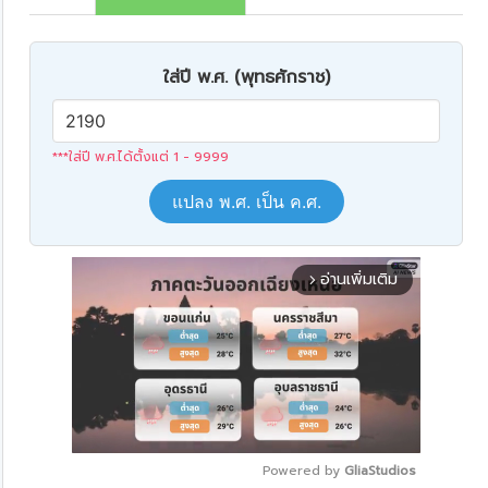
ใส่ปี พ.ศ. (พุทธศักราช)
***ใส่ปี พ.ศ.ได้ตั้งแต่ 1 - 9999
แปลง พ.ศ. เป็น ค.ศ.
อ่านเพิ่มเติม
arrow_forward_ios
Powered by 
GliaStudios