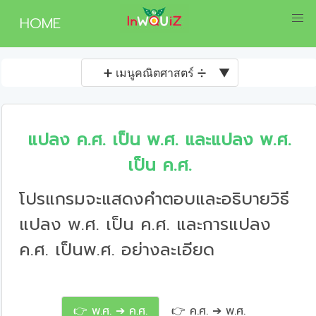
HOME
➕ เมนูคณิตศาสตร์ ➗
▼
แปลง ค.ศ. เป็น พ.ศ. และแปลง พ.ศ.
เป็น ค.ศ.
โปรแกรมจะแสดงคำตอบและอธิบายวิธี
แปลง พ.ศ. เป็น ค.ศ. และการแปลง
ค.ศ. เป็นพ.ศ. อย่างละเอียด
👉 พ.ศ. ➔ ค.ศ.
👉 ค.ศ. ➔ พ.ศ.