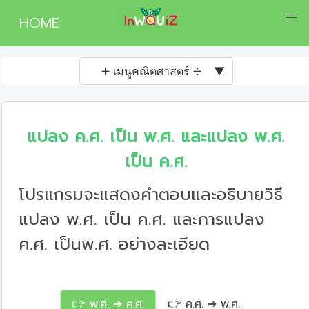
HOME
➕ เมนูคณิตศาสตร์ ➗
▼
แปลง ค.ศ. เป็น พ.ศ. และแปลง พ.ศ.
เป็น ค.ศ.
โปรแกรมจะแสดงคำตอบและอธิบายวิธี
แปลง พ.ศ. เป็น ค.ศ. และการแปลง
ค.ศ. เป็นพ.ศ. อย่างละเอียด
👉 พ.ศ. ➔ ค.ศ.
👉 ค.ศ. ➔ พ.ศ.