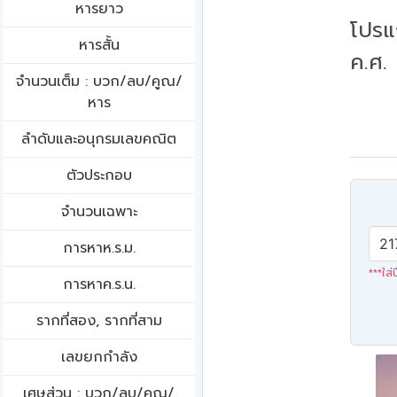
หารยาว
โปรแ
หารสั้น
ค.ศ.
จำนวนเต็ม : บวก/ลบ/คูณ/
หาร
ลำดับและอนุกรมเลขคณิต
ตัวประกอบ
จำนวนเฉพาะ
การหาห.ร.ม.
***ใส่
การหาค.ร.น.
รากที่สอง, รากที่สาม
เลขยกกำลัง
เศษส่วน : บวก/ลบ/คูณ/