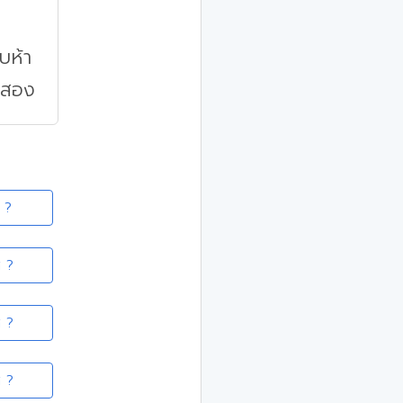
บห้า
บสอง
 ?
ศ ?
ศ ?
ศ ?