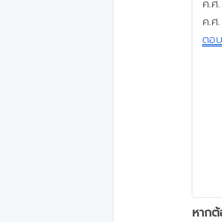
ค.ศ
ค.ศ.
ตอ
หากต้