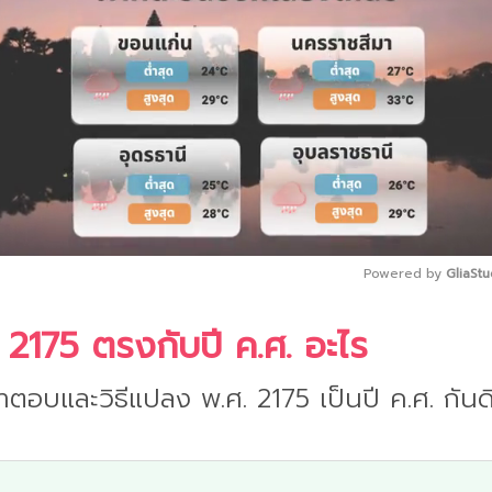
Powered by 
GliaStu
 2175 ตรงกับปี ค.ศ. อะไร
Mute
ำตอบและวิธีแปลง พ.ศ. 2175 เป็นปี ค.ศ. กันด