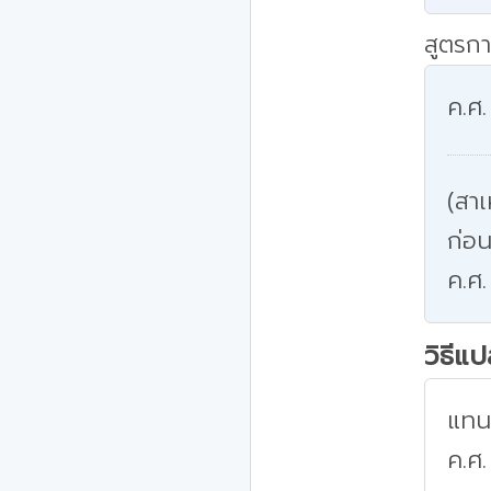
สูตรกา
ค.ศ.
(สาเ
ก่อน
ค.ศ.
วิธีแ
แทนค
ค.ศ.