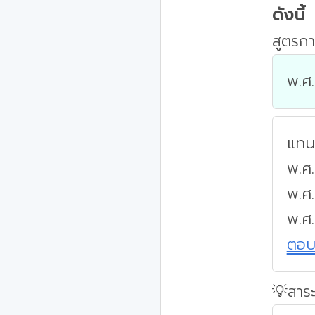
ดังนี้
สูตรกา
พ.ศ.
แทนค
พ.ศ.
พ.ศ
พ.ศ
ตอ
💡สาระ