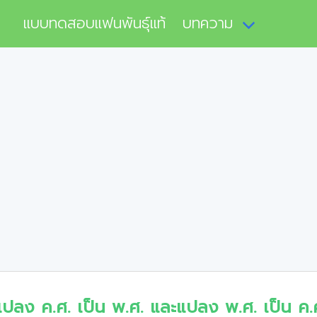
แบบทดสอบแฟนพันธุ์แท้
บทความ
แปลง ค.ศ. เป็น พ.ศ. และแปลง พ.ศ. เป็น ค.