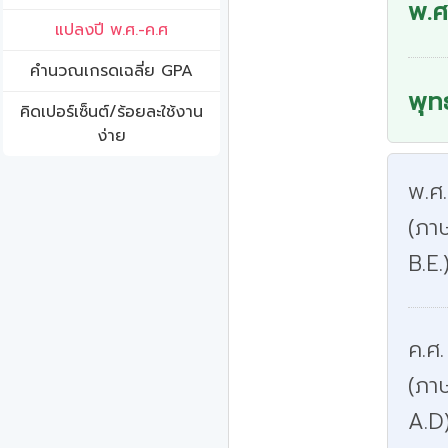
พ.ศ
แปลงปี พ.ศ.-ค.ศ
คํานวณเกรดเฉลี่ย GPA
พุท
คิดเปอร์เซ็นต์/ร้อยละใช้งาน
ง่าย
พ.ศ
(ภาษ
B.E.
ค.ศ.
(ภา
A.D