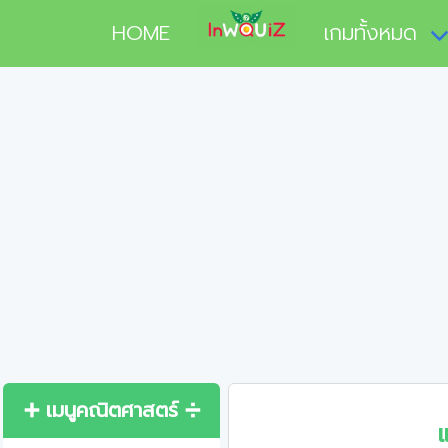
HOME
เกมทั้งหมด
➕ เมนูคณิตศาสตร์ ➗