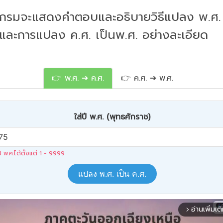
กรมจะแสดงคำตอบและอธิบายวิธีแปลง พ.ศ. 
 และการแปลง ค.ศ. เป็นพ.ศ. อย่างละเอียด
👉 พ.ศ. ➔ ค.ศ.
👉 ค.ศ. ➔ พ.ศ.
ใส่ปี พ.ศ. (พุทธศักราช)
ปี พ.ศ.ได้ตั้งแต่ 1 - 9999
แปลง พ.ศ. เป็น ค.ศ.
อ่านเพิ่มเต
arrow_forward_ios