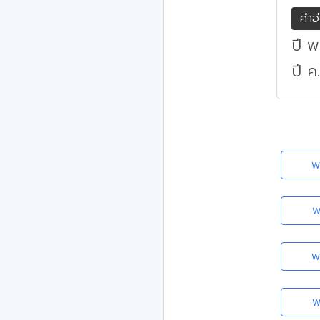
คำอ
ปี พ
ปี ค
พ
พ
พ
พ