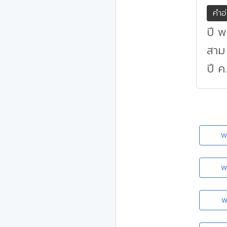
คำอ
ปี พ
สาม
ปี ค
พ
พ
พ