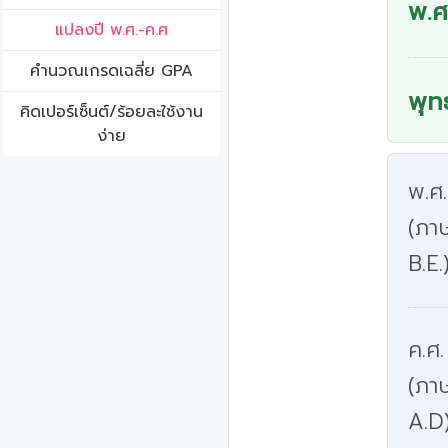
พ.ศ
แปลงปี พ.ศ.-ค.ศ
คํานวณเกรดเฉลี่ย GPA
พุท
คิดเปอร์เซ็นต์/ร้อยละใช้งาน
ง่าย
พ.ศ
(ภาษ
B.E.
ค.ศ.
(ภา
A.D