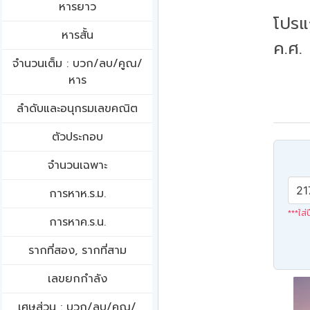
หารยาว
โปรแ
หารสั้น
ค.ศ.
จำนวนเต็ม : บวก/ลบ/คูณ/
หาร
ลำดับและอนุกรมเลขคณิต
ตัวประกอบ
จำนวนเฉพาะ
การหาห.ร.ม.
***ใส่
การหาค.ร.น.
รากที่สอง, รากที่สาม
เลขยกกำลัง
เศษส่วน : บวก/ลบ/คูณ/