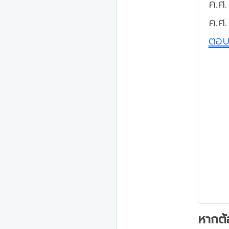
ค.ศ.
ค.ศ.
ตอ
หากต้