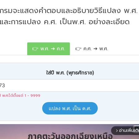
กรมจะแสดงคำตอบและอธิบายวิธีแปลง พ.ศ. 
 และการแปลง ค.ศ. เป็นพ.ศ. อย่างละเอียด
👉 พ.ศ. ➔ ค.ศ.
👉 ค.ศ. ➔ พ.ศ.
ใส่ปี พ.ศ. (พุทธศักราช)
ปี พ.ศ.ได้ตั้งแต่ 1 - 9999
แปลง พ.ศ. เป็น ค.ศ.
อ่านเพิ่มเต
arrow_forward_ios