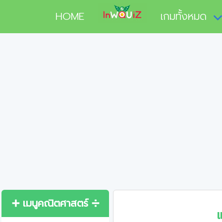
HOME
เกมทั้งหมด
➕ เมนูคณิตศาสตร์ ➗