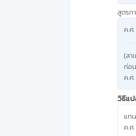
สูตรกา
ค.ศ.
(สาเ
ก่อน
ค.ศ.
วิธีแ
แทนค
ค.ศ.