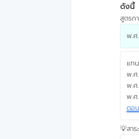
ดังนี้
สูตรกา
พ.ศ.
แทนค
พ.ศ.
พ.ศ
พ.ศ.
ตอ
💡สาระ