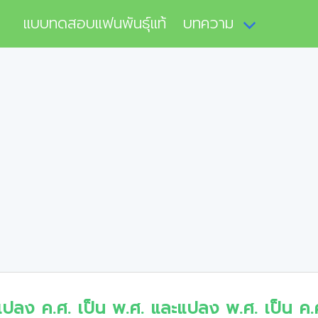
แบบทดสอบแฟนพันธุ์แท้
บทความ
แปลง ค.ศ. เป็น พ.ศ. และแปลง พ.ศ. เป็น ค.