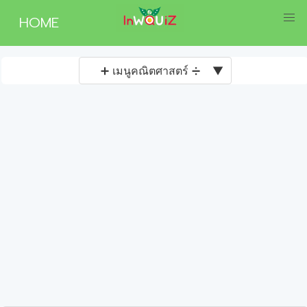
HOME
➕ เมนูคณิตศาสตร์ ➗
▼